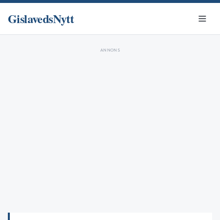
GislavedsNytt
ANNONS