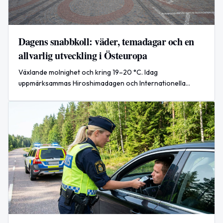
Dagens snabbkoll: väder, temadagar och en
allvarlig utveckling i Östeuropa
Växlande molnighet och kring 19–20 °C. Idag
uppmärksammas Hiroshimadagen och Internationella
dagen för frisk andedräkt. Ryska attacker mot Kyiv dödar
17, enligt AP News.