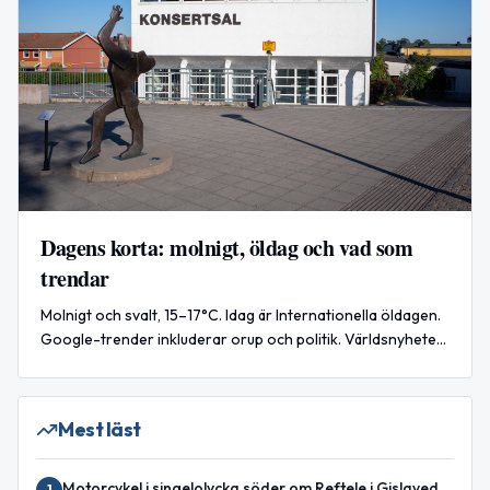
Dagens korta: molnigt, öldag och vad som
trendar
Molnigt och svalt, 15–17°C. Idag är Internationella öldagen.
Google-trender inkluderar orup och politik. Världsnyheter:
Ukraina intensifierar attacker mot ryska oljeanläggningar.
Mest läst
Motorcykel i singelolycka söder om Reftele i Gislaved
1