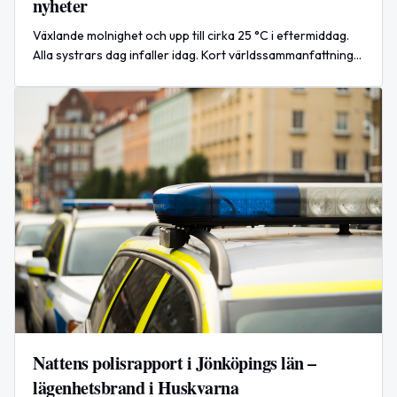
nyheter
Växlande molnighet och upp till cirka 25 °C i eftermiddag.
Alla systrars dag infaller idag. Kort världssammanfattning
om attacker i Zaporizhzhia och drönarinsatser.
Nattens polisrapport i Jönköpings län –
lägenhetsbrand i Huskvarna