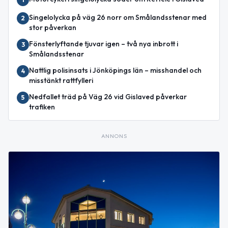
Singelolycka på väg 26 norr om Smålandsstenar med
2
stor påverkan
Fönsterlyftande tjuvar igen – två nya inbrott i
3
Smålandsstenar
Nattlig polisinsats i Jönköpings län – misshandel och
4
misstänkt rattfylleri
Nedfallet träd på Väg 26 vid Gislaved påverkar
5
trafiken
ANNONS