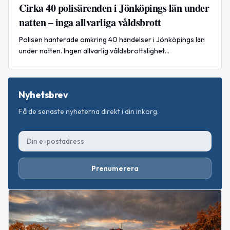
Cirka 40 polisärenden i Jönköpings län under
natten – inga allvarliga våldsbrott
Polisen hanterade omkring 40 händelser i Jönköpings län
under natten. Ingen allvarlig våldsbrottslighet
rapporterades, men en person är misstänkt för
drograttfylleri i Nässjö.
Nyhetsbrev
Få de senaste nyheterna direkt i din inkorg.
Prenumerera