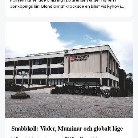
Polisen hanterade omkring 120 ärenden under natten i
Jönköpings län. Bland annat krockade en bilist vid Ryhov i
Jönköping och flera misstänkta misshandels- och
fylleriärenden rapporterades i Tranås.
Snabbkoll: Väder, Muminar och globalt läge