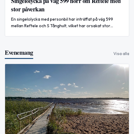
Singelolycka på väg 599 norr om Reftele med
stor påverkan
En singelolycka med personbil har inträffat på väg 599
mellan Reftele och S Tånghult, vilket har orsakat stor
påverkan i båda riktningarna. Händelsen är nu avslutad.
Evenemang
Visa alla