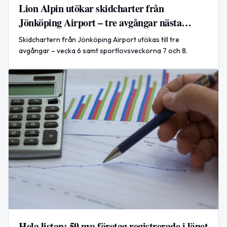
Lion Alpin utökar skidcharter från
Jönköping Airport – tre avgångar nästa
vinter
Skidchartern från Jönköping Airport utökas till tre
avgångar – vecka 6 samt sportlovsveckorna 7 och 8.
Hela listan: 59 nya företag registrerade i länet