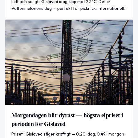
Lätt och soligt i Gislaved idag, upp mot 22 °C. Det är
Vattenmelonens dag — perfekt för picknick. Internationellt:
USA skjuter upp attacker mot Iran, diplomati prioriteras.
Morgondagen blir dyrast — högsta elpriset i
perioden för Gislaved
Priset i Gislaved stiger kraftigt — 0.20 idag, 0.49 i morgon