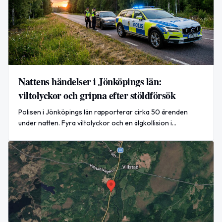
Nattens händelser i Jönköpings län:
viltolyckor och gripna efter stöldförsök
Polisen i Jönköpings län rapporterar cirka 50 ärenden
under natten. Fyra viltolyckor och en älgkollision i
Smålandsstenar rapporterades; två män greps i Sävsjö,
misstänkta för försök till stöld och grov misshandel.