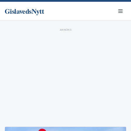
GislavedsNytt
ANNONS