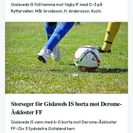
Gislaveds IS föll hemma mot Vejby IF med 0–3 på
Ryttarvallen. Mål: Arvidsson, H. Andersson, Kuchi.
Storseger för Gislaveds IS borta mot Derome-
Åskloster FF
Gislaveds IS vann med 6-0 borta mot Derome-Åskloster
FF i Div 3 Sydvästra Götaland herr.