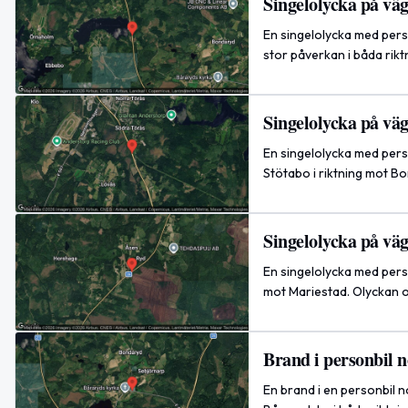
Singelolycka på vä
En singelolycka med pers
stor påverkan i båda rikt
Singelolycka på väg
En singelolycka med pers
Stötabo i riktning mot B
Singelolycka på vä
En singelolycka med perso
mot Mariestad. Olyckan o
Brand i personbil 
En brand i en personbil 