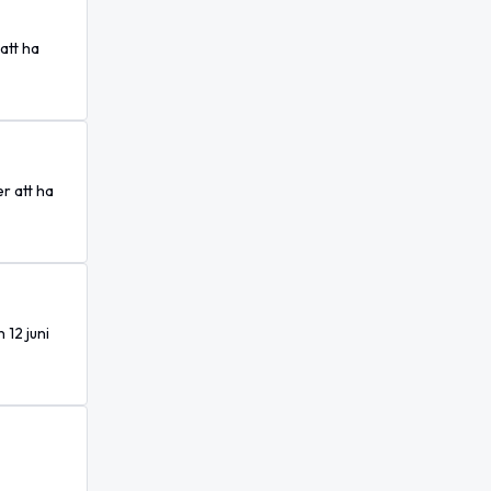
att ha
r att ha
 12 juni