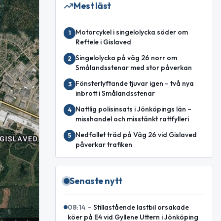
Mest läst
Motorcykel i singelolycka söder om
1
Reftele i Gislaved
Singelolycka på väg 26 norr om
2
Smålandsstenar med stor påverkan
Fönsterlyftande tjuvar igen – två nya
3
inbrott i Smålandsstenar
Nattlig polisinsats i Jönköpings län –
4
misshandel och misstänkt rattfylleri
Nedfallet träd på Väg 26 vid Gislaved
5
påverkar trafiken
Senaste nytt
08:14
–
Stillastående lastbil orsakade
köer på E4 vid Gyllene Uttern i Jönköping