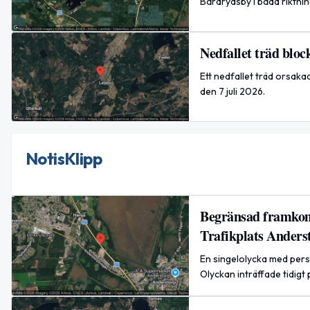
Bårarydsby i båda riktni
Nedfallet träd blo
Ett nedfallet träd orsak
den 7 juli 2026.
NotisKlipp
Begränsad framkoml
Trafikplats Anders
En singelolycka med pers
Olyckan inträffade tidigt