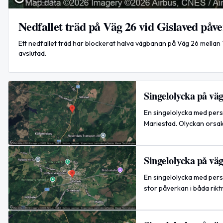
Nedfallet träd på Väg 26 vid Gislaved påve
Ett nedfallet träd har blockerat halva vägbanan på Väg 26 mellan
avslutad.
Singelolycka på vä
En singelolycka med perso
Mariestad. Olyckan orsak
Singelolycka på vä
En singelolycka med perso
stor påverkan i båda rikt