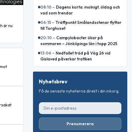
08:10
–
Dagens korta: molnigt, öldag och
vad som trendar
06:15
–
Träffpunkt Smålandsstenar flyttar
h är nu
till Torghuset
20:10
–
Campylobacter ökar på
sommaren – Jönköpings län i topp 2025
13:06
–
Nedfallet träd på Väg 26 vid
Gislaved påverkar trafiken
 mot
Nyhetsbrev
Få de senaste nyheterna direkt i din inkorg.
orsakat
Prenumerera