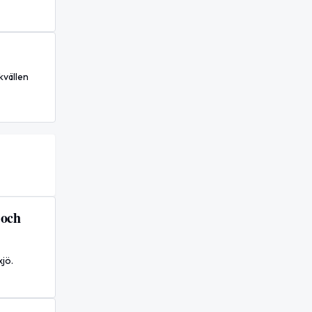
kvällen
 och
jö.