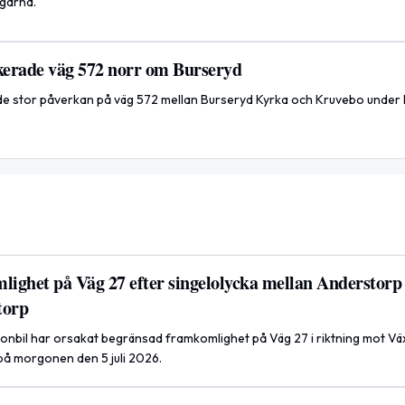
ngarna.
ckerade väg 572 norr om Burseryd
ade stor påverkan på väg 572 mellan Burseryd Kyrka och Kruvebo under 
ighet på Väg 27 efter singelolycka mellan Anderstorp
torp
onbil har orsakat begränsad framkomlighet på Väg 27 i riktning mot Väx
 på morgonen den 5 juli 2026.