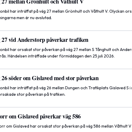
g 27 mellan Grönhult och Våthult V
onbil har inträffat på väg 27 mellan Grönhult och Våthult V. Olyckan or
ningarna men är nu avslutad.
 27 vid Anderstorp påverkar trafiken
onbil har orsakat stor påverkan på väg 27 mellan S Tånghult och Ande
orås. Händelsen inträffade under förmiddagen den 25 juli 2026.
g 26 söder om Gislaved med stor påverkan
nbil har inträffat på väg 26 mellan Dungen och Trafikplats Gislaved S i 
rsakade stor påverkan på trafiken.
norr om Gislaved påverkar väg 586
norr om Gislaved har orsakat stor påverkan på väg 586 mellan Våthult V