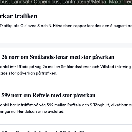
rkar trafiken
 Trafikplats Gislaved S och N. Händelsen rapporterades den 6 augusti oc
g 26 norr om Smålandsstenar med stor påverkan
nbil inträffade på väg 26 mellan Smålandsstenar och Villstad i riktning
ade stor påverkan på trafiken.
g 599 norr om Reftele med stor påverkan
nbil har inträffat på väg 599 mellan Reftele och S Tånghult, vilket har 
ningarna. Händelsen är nu avslutad.