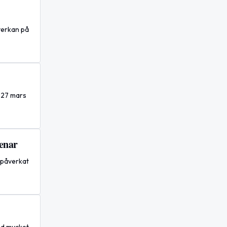
verkan på
n 27 mars
enar
 påverkat