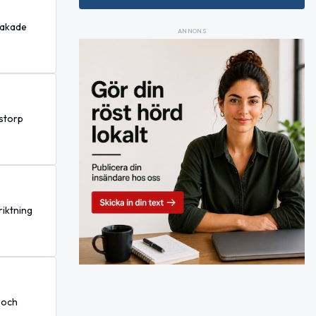
sakade
ANNONS
rstorp
riktning
 och