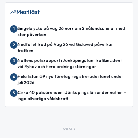
Mest läst
Singelolycka på väg 26 norr om Smålandsstenar med
1
stor påverkan
Nedfallet träd på Väg 26 vid Gislaved påverkar
2
trafiken
Nattens polisrapport i Jönköpings län: trafikincident
3
vid Ryhov och flera ordningsstörningar
Hela listan: 59 nya företag registrerade i länet under
4
juli 2026
Cirka 40 polisärenden i Jönköpings län under natten –
5
inga allvarliga våldsbrott
ANNONS