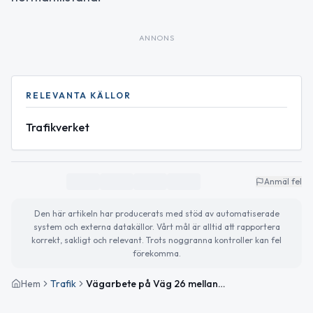
ANNONS
RELEVANTA KÄLLOR
Trafikverket
Anmäl fel
Den här artikeln har producerats med stöd av automatiserade
system och externa datakällor. Vårt mål är alltid att rapportera
korrekt, sakligt och relevant. Trots noggranna kontroller kan fel
förekomma.
Hem
Trafik
Vägarbete på Väg 26 mellan Skeppshult och Gislaved avslutat