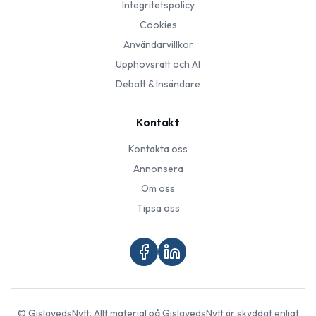
Integritetspolicy
Cookies
Användarvillkor
Upphovsrätt och AI
Debatt & Insändare
Kontakt
Kontakta oss
Annonsera
Om oss
Tipsa oss
©
GislavedsNytt
. Allt material på
GislavedsNytt
är skyddat enligt