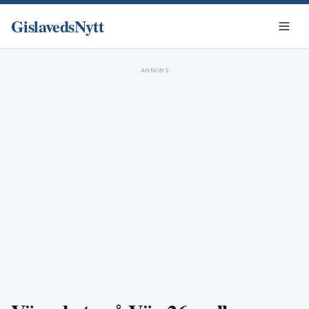
GislavedsNytt
ANNONS