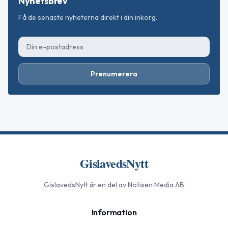
Nyhetsbrev
Få de senaste nyheterna direkt i din inkorg.
Prenumerera
GislavedsNytt
GislavedsNytt
är en del av Notisen Media AB
Information