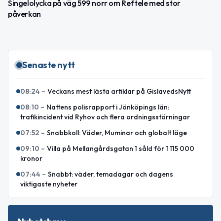
Singelolycka på väg 599 norr om Reftele med stor
påverkan
Senaste nytt
08:24
–
Veckans mest lästa artiklar på GislavedsNytt
08:10
–
Nattens polisrapport i Jönköpings län:
trafikincident vid Ryhov och flera ordningsstörningar
07:52
–
Snabbkoll: Väder, Muminar och globalt läge
09:10
–
Villa på Mellangårdsgatan 1 såld för 1 115 000
kronor
07:44
–
Snabbt: väder, temadagar och dagens
viktigaste nyheter