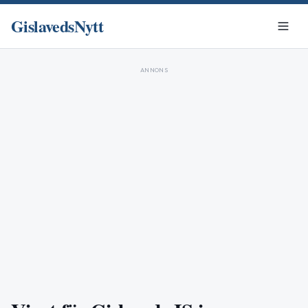
GislavedsNytt
ANNONS