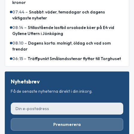
kronor
07:44
–
Snabbt: väder, temadagar och dagens
viktigaste nyheter
08:14
–
Stillastående lastbil orsakade köer på E4 vid
Gyllene Uttern i Jönköping
08:10
–
Dagens korta: molnigt, öldag och vad som
trendar
06:15
–
Träffpunkt Smålandsstenar flyttar till Torghuset
Nyhetsbrev
Få de senaste nyheterna direkt i din inkorg.
Prenumerera