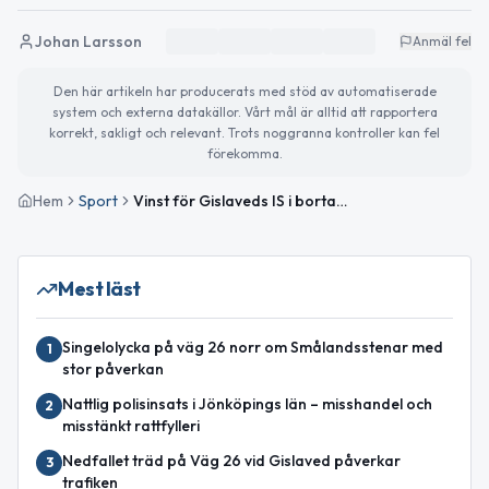
Johan Larsson
Anmäl fel
Den här artikeln har producerats med stöd av automatiserade
system och externa datakällor. Vårt mål är alltid att rapportera
korrekt, sakligt och relevant. Trots noggranna kontroller kan fel
förekomma.
Hem
Sport
Vinst för Gislaveds IS i bortamatch mot Stafsinge IF
Mest läst
Singelolycka på väg 26 norr om Smålandsstenar med
1
stor påverkan
Nattlig polisinsats i Jönköpings län – misshandel och
2
misstänkt rattfylleri
Nedfallet träd på Väg 26 vid Gislaved påverkar
3
trafiken