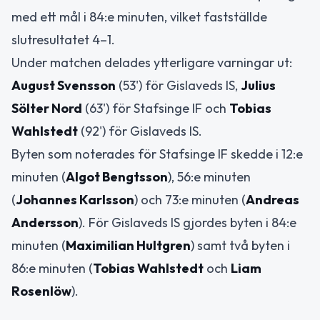
med ett mål i 84:e minuten, vilket fastställde
slutresultatet 4–1.
Under matchen delades ytterligare varningar ut:
August Svensson
(53') för Gislaveds IS,
Julius
Sölter Nord
(63') för Stafsinge IF och
Tobias
Wahlstedt
(92') för Gislaveds IS.
Byten som noterades för Stafsinge IF skedde i 12:e
minuten (
Algot Bengtsson
), 56:e minuten
(
Johannes Karlsson
) och 73:e minuten (
Andreas
Andersson
). För Gislaveds IS gjordes byten i 84:e
minuten (
Maximilian Hultgren
) samt två byten i
86:e minuten (
Tobias Wahlstedt
och
Liam
Rosenlöw
).