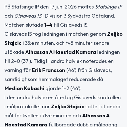
På Stafsinge IP den 17 juni 2026 möttes
Stafsinge IF
och
Gislaveds IS
i Division 3 Sydvästra Götaland.
Matchen slutade
1–4
till Gislaveds IS.
Gislaveds IS tog ledningen i matchen genom
Zeljko
Stajcic
i 35:e minuten, och två minuter senare
utökade
Alhassan A Haestad Kamara
ledningen
till 2–0 (37'). Tidigt i andra halvlek noterades en
varning för
Erik Fransson
(46') från Gislaveds,
samtidigt som hemmalaget reducerade då
Medion Kabashi
gjorde 1–2 (46').
I den andra halvleken återtog Gislaveds kontrollen
i målprotokollet när
Zeljko Stajcic
satte sitt andra
mål för kvällen i 78:e minuten och
Alhassan A
Haestad Kamara
fullbordade dubbla målpoäng