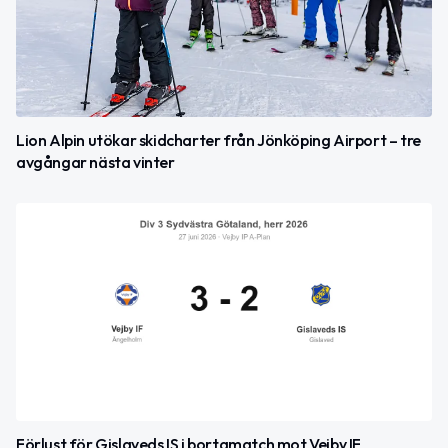
Lion Alpin utökar skidcharter från Jönköping Airport – tre
avgångar nästa vinter
Förlust för Gislaveds IS i bortamatch mot Vejby IF