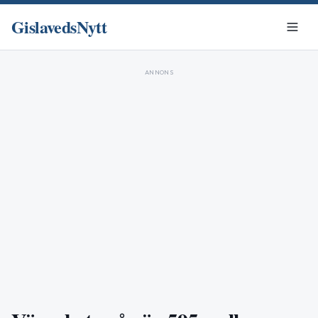
GislavedsNytt
ANNONS