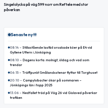
Singelolycka på väg 599 norr om Reftele med stor
påverkan
Senaste nytt
08:14
–
Stillastående lastbil orsakade köer på E4 vid
Gyllene Uttern i Jönköping
08:10
–
Dagens korta: molnigt, öldag och vad som
trendar
06:15
–
Träffpunkt Smålandsstenar flyttar till Torghuset
20:10
–
Campylobacter ökar på sommaren –
Jönköpings län i topp 2025
13:06
–
Nedfallet träd på Väg 26 vid Gislaved påverkar
trafiken