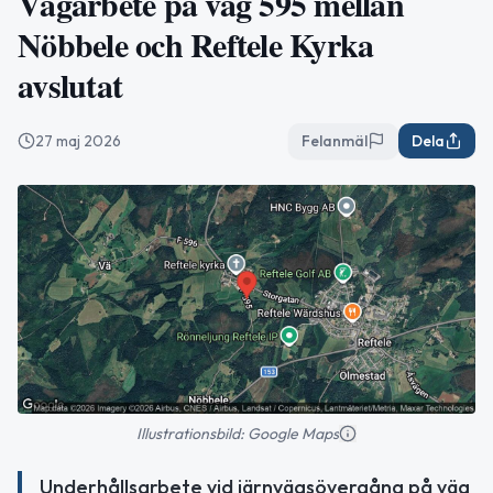
Vägarbete på väg 595 mellan
Nöbbele och Reftele Kyrka
avslutat
27 maj 2026
Felanmäl
Dela
Illustrationsbild: Google Maps
Underhållsarbete vid järnvägsövergång på väg