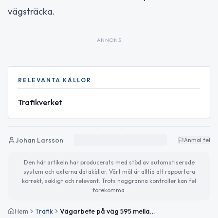
vägsträcka.
ANNONS
RELEVANTA KÄLLOR
Trafikverket
Johan Larsson
Anmäl fel
Den här artikeln har producerats med stöd av automatiserade
system och externa datakällor. Vårt mål är alltid att rapportera
korrekt, sakligt och relevant. Trots noggranna kontroller kan fel
förekomma.
Hem
Trafik
Vägarbete på väg 595 mellan Nöbbele och Reftele Kyrka avslutat