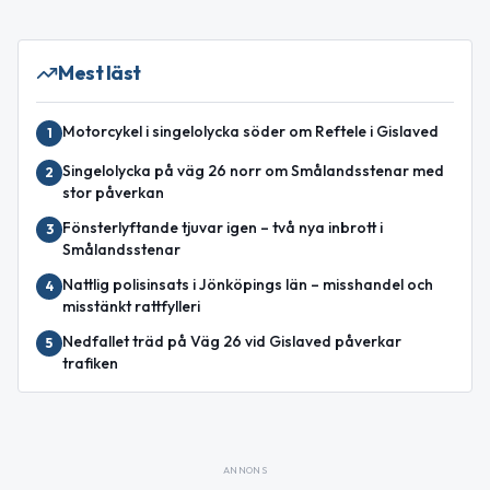
Mest läst
Motorcykel i singelolycka söder om Reftele i Gislaved
1
Singelolycka på väg 26 norr om Smålandsstenar med
2
stor påverkan
Fönsterlyftande tjuvar igen – två nya inbrott i
3
Smålandsstenar
Nattlig polisinsats i Jönköpings län – misshandel och
4
misstänkt rattfylleri
Nedfallet träd på Väg 26 vid Gislaved påverkar
5
trafiken
ANNONS