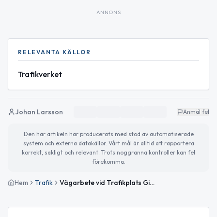
ANNONS
RELEVANTA KÄLLOR
Trafikverket
Johan Larsson
Anmäl fel
Den här artikeln har producerats med stöd av automatiserade
system och externa datakällor. Vårt mål är alltid att rapportera
korrekt, sakligt och relevant. Trots noggranna kontroller kan fel
förekomma.
Hem
Trafik
Vägarbete vid Trafikplats Gislaved Norr på Väg 27 avslutat