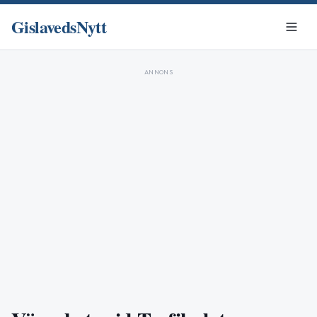
GislavedsNytt
ANNONS