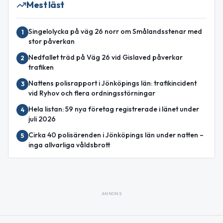
Mest läst
Singelolycka på väg 26 norr om Smålandsstenar med
1
stor påverkan
Nedfallet träd på Väg 26 vid Gislaved påverkar
2
trafiken
Nattens polisrapport i Jönköpings län: trafikincident
3
vid Ryhov och flera ordningsstörningar
Hela listan: 59 nya företag registrerade i länet under
4
juli 2026
Cirka 40 polisärenden i Jönköpings län under natten –
5
inga allvarliga våldsbrott
ANNONS