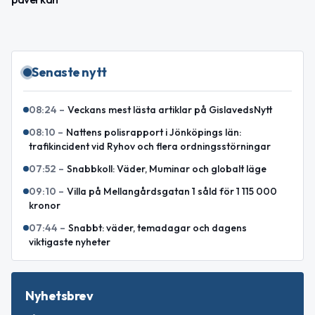
Senaste nytt
08:24
–
Veckans mest lästa artiklar på GislavedsNytt
08:10
–
Nattens polisrapport i Jönköpings län:
trafikincident vid Ryhov och flera ordningsstörningar
07:52
–
Snabbkoll: Väder, Muminar och globalt läge
09:10
–
Villa på Mellangårdsgatan 1 såld för 1 115 000
kronor
07:44
–
Snabbt: väder, temadagar och dagens
viktigaste nyheter
Nyhetsbrev