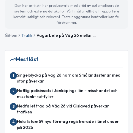
Den här artikeln har producerats med stöd av automatiserade
system och externa datakällor. Vårt mål är alltid att rapportera
korrekt, sakligt och relevant. Trots noggranna kontroller kan fel
förekomma.
Hem
Trafik
Vägarbete på Väg 26 mellan Smålandsstenar och Villstad S avslutat
Mest läst
Singelolycka på väg 26 norr om Smålandsstenar med
1
stor påverkan
Nattlig polisinsats i Jönköpings län – misshandel och
2
misstänkt rattfylleri
Nedfallet träd på Väg 26 vid Gislaved påverkar
3
trafiken
Hela listan: 59 nya företag registrerade i länet under
4
juli 2026