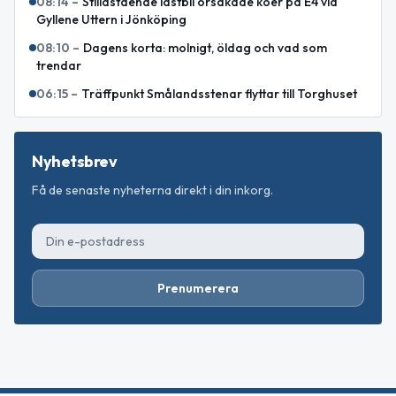
08:14
–
Stillastående lastbil orsakade köer på E4 vid
Gyllene Uttern i Jönköping
08:10
–
Dagens korta: molnigt, öldag och vad som
trendar
06:15
–
Träffpunkt Smålandsstenar flyttar till Torghuset
Nyhetsbrev
Få de senaste nyheterna direkt i din inkorg.
Prenumerera