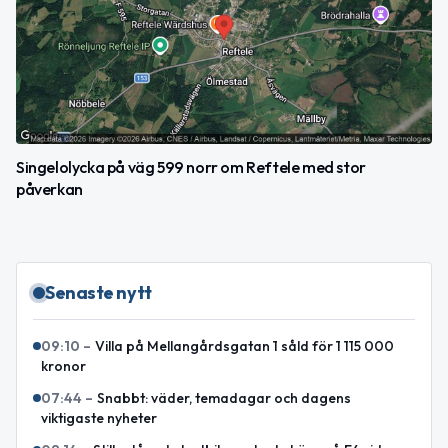
Singelolycka på väg 599 norr om Reftele med stor
påverkan
Senaste nytt
09:10
–
Villa på Mellangårdsgatan 1 såld för 1 115 000
kronor
07:44
–
Snabbt: väder, temadagar och dagens
viktigaste nyheter