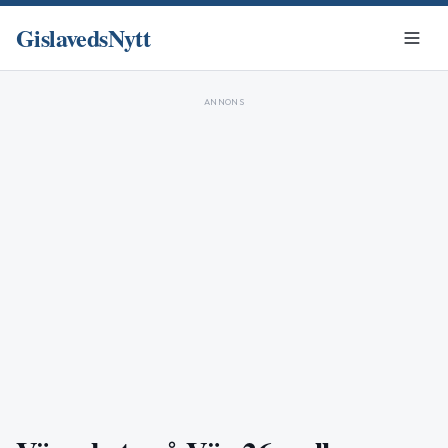
GislavedsNytt
ANNONS