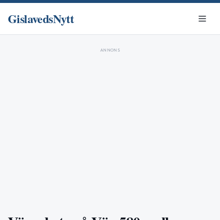
GislavedsNytt
ANNONS