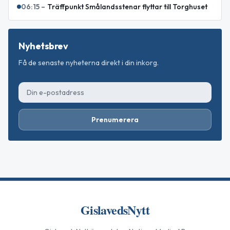
06:15
–
Träffpunkt Smålandsstenar flyttar till Torghuset
Nyhetsbrev
Få de senaste nyheterna direkt i din inkorg.
Prenumerera
GislavedsNytt