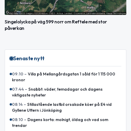
Singelolycka på väg 599 norr om Reftele med stor
påverkan
Senaste nytt
09:10
–
Villa på Mellangårdsgatan 1 såld för 1 115 000
kronor
07:44
–
Snabbt: väder, temadagar och dagens
viktigaste nyheter
08:14
–
Stillastående lastbil orsakade köer på E4 vid
Gyllene Uttern i Jönköping
08:10
–
Dagens korta: molnigt, öldag och vad som
trendar