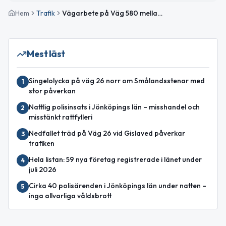
Hem
Trafik
Vägarbete på Väg 580 mellan Burseryd Kyrka och Villstad S avslutat
Mest läst
Singelolycka på väg 26 norr om Smålandsstenar med
1
stor påverkan
Nattlig polisinsats i Jönköpings län – misshandel och
2
misstänkt rattfylleri
Nedfallet träd på Väg 26 vid Gislaved påverkar
3
trafiken
Hela listan: 59 nya företag registrerade i länet under
4
juli 2026
Cirka 40 polisärenden i Jönköpings län under natten –
5
inga allvarliga våldsbrott