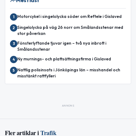
Mest läst
Motorcykel i singelolycka söder om Reftele i Gislaved
1
Singelolycka på väg 26 norr om Smålandsstenar med
2
stor påverkan
Fönsterlyftande tjuvar igen – två nya inbrott i
3
Smålandsstenar
Ny murnings- och plattsättningsfirma i Gislaved
4
Nattlig polisinsats i Jönköpings län – misshandel och
5
misstänkt rattfylleri
ANNONS
Fler artiklar i
Trafik