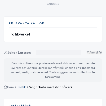
ANNONS
RELEVANTA KÄLLOR
Trafikverket
Johan Larsson
Anmäl fel
Den här artikeln har producerats med stöd av automatiserade
system och externa datakällor. Vårt mål är alltid att rapportera
korrekt, sakligt och relevant. Trots noggranna kontroller kan fel
förekomma.
Hem
Trafik
Vägarbete med stor påverkan på väg 569 vid Skeppshult