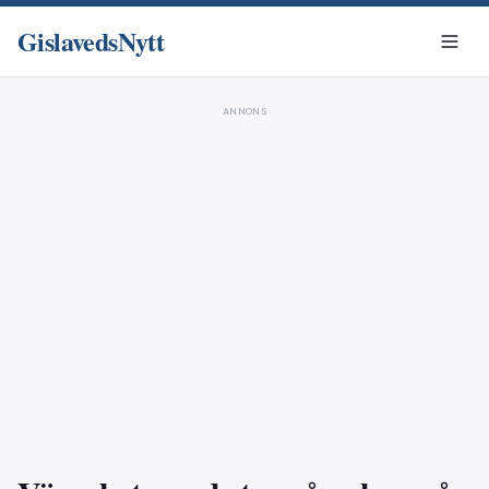
GislavedsNytt
ANNONS