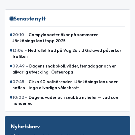
Senaste nytt
20:10
–
Campylobacter ökar på sommaren –
Jönköpings län i topp 2025
13:06
–
Nedfallet träd på Väg 26 vid Gislaved påverkar
trafiken
09:49
–
Dagens snabbkoll: väder, temadagar och en
allvarlig utveckling i Östeuropa
07:45
–
Cirka 40 polisärenden i Jönköpings län under
natten – inga allvarliga våldsbrott
10:02
–
Dagens väder och snabba nyheter — vad som
händer nu
Nyhetsbrev