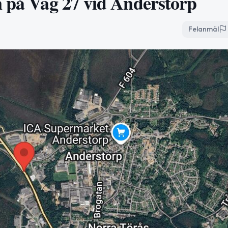
n på Väg 27 vid Anderstorp
Felanmäl