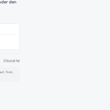
nder den
Anmäl fel
ant. Trots