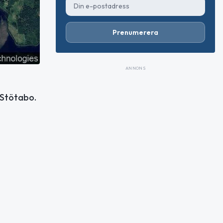
Prenumerera
ANNONS
 Stötabo.