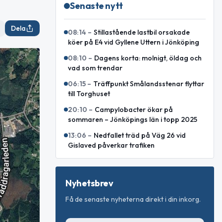
Senaste nytt
Dela
08:14
–
Stillastående lastbil orsakade
köer på E4 vid Gyllene Uttern i Jönköping
08:10
–
Dagens korta: molnigt, öldag och
vad som trendar
06:15
–
Träffpunkt Smålandsstenar flyttar
till Torghuset
20:10
–
Campylobacter ökar på
sommaren – Jönköpings län i topp 2025
13:06
–
Nedfallet träd på Väg 26 vid
Gislaved påverkar trafiken
Nyhetsbrev
Få de senaste nyheterna direkt i din inkorg.