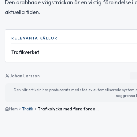
Den drabbade vägsträckan är en viktig förbindelse 
aktuella tiden.
RELEVANTA KÄLLOR
Trafikverket
Johan Larsson
Den här artikeln har producerats med stöd av automatiserade system och 
noggranna k
Hem
Trafik
Trafikolycka med flera fordon på Väg 27 vid Anderstorp