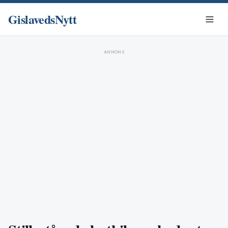
GislavedsNytt
ANNONS