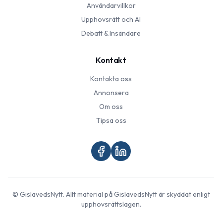
Användarvillkor
Upphovsrätt och AI
Debatt & Insändare
Kontakt
Kontakta oss
Annonsera
Om oss
Tipsa oss
©
GislavedsNytt
. Allt material på
GislavedsNytt
är skyddat enligt
upphovsrättslagen.