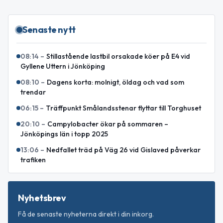
Senaste nytt
08:14
–
Stillastående lastbil orsakade köer på E4 vid
Gyllene Uttern i Jönköping
08:10
–
Dagens korta: molnigt, öldag och vad som
trendar
06:15
–
Träffpunkt Smålandsstenar flyttar till Torghuset
20:10
–
Campylobacter ökar på sommaren –
Jönköpings län i topp 2025
13:06
–
Nedfallet träd på Väg 26 vid Gislaved påverkar
trafiken
Nyhetsbrev
Få de senaste nyheterna direkt i din inkorg.