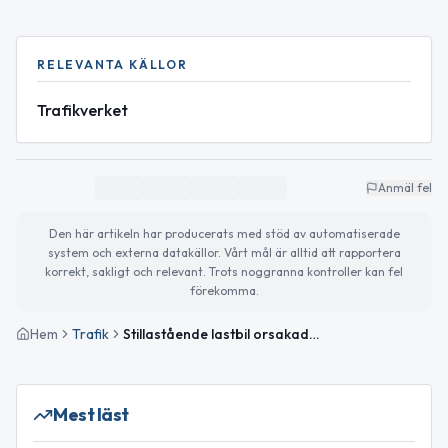
RELEVANTA KÄLLOR
Trafikverket
Anmäl fel
Den här artikeln har producerats med stöd av automatiserade
system och externa datakällor. Vårt mål är alltid att rapportera
korrekt, sakligt och relevant. Trots noggranna kontroller kan fel
förekomma.
Hem
Trafik
Stillastående lastbil orsakade stor påverkan på väg 569 i Skeppshult
Mest läst