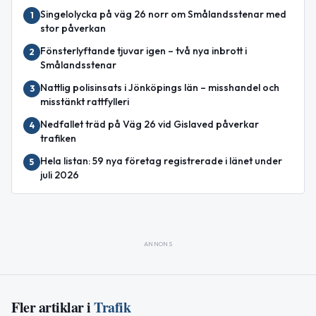
Singelolycka på väg 26 norr om Smålandsstenar med
1
stor påverkan
Fönsterlyftande tjuvar igen – två nya inbrott i
2
Smålandsstenar
Nattlig polisinsats i Jönköpings län – misshandel och
3
misstänkt rattfylleri
Nedfallet träd på Väg 26 vid Gislaved påverkar
4
trafiken
Hela listan: 59 nya företag registrerade i länet under
5
juli 2026
ANNONS
Fler artiklar i
Trafik