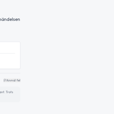
 händelsen
Anmäl fel
ant. Trots