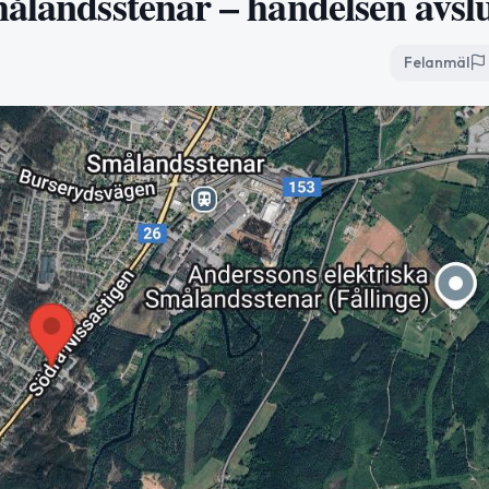
målandsstenar – händelsen avsl
Felanmäl