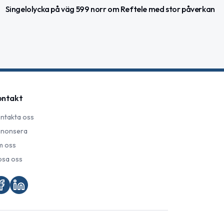
Singelolycka på väg 599 norr om Reftele med stor påverkan
ontakt
ntakta oss
nonsera
 oss
psa oss