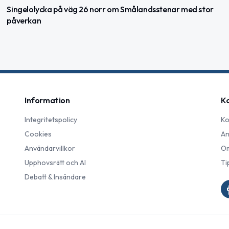
Singelolycka på väg 26 norr om Smålandsstenar med stor
påverkan
Information
K
Integritetspolicy
Ko
Cookies
An
Användarvillkor
Om
Upphovsrätt och AI
Ti
Debatt & Insändare