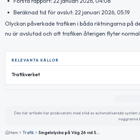
Första rapport: 22 januari 2026, 04:08
Beräknad tid för avslut: 22 januari 2026, 05:19
Olyckan påverkade trafiken i båda riktningarna på d
nu är avslutad och att trafiken återigen flyter normal
RELEVANTA KÄLLOR
Trafikverket
Den här artikeln har producerats med stöd av automatiserade system och 
noggranna k
Hem
Trafik
Singelolycka på Väg 26 vid Smålandsstenar – händelsen avslutad