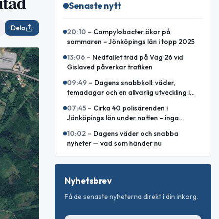
utad
Senaste nytt
Dela
20:10
–
Campylobacter ökar på
sommaren – Jönköpings län i topp 2025
13:06
–
Nedfallet träd på Väg 26 vid
Gislaved påverkar trafiken
09:49
–
Dagens snabbkoll: väder,
temadagar och en allvarlig utveckling i
Östeuropa
07:45
–
Cirka 40 polisärenden i
Jönköpings län under natten – inga
allvarliga våldsbrott
10:02
–
Dagens väder och snabba
nyheter — vad som händer nu
Nyhetsbrev
Få de senaste nyheterna direkt i din inkorg.