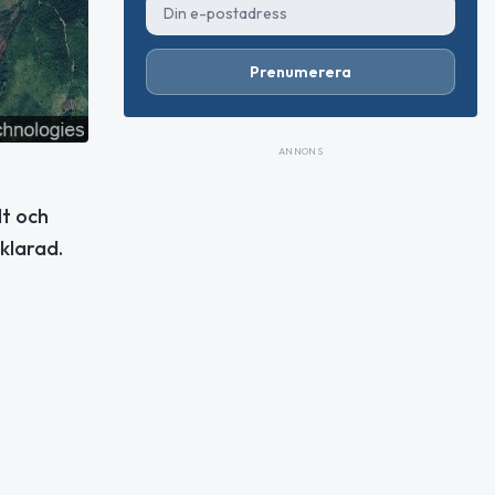
Prenumerera
ANNONS
lt och
klarad.