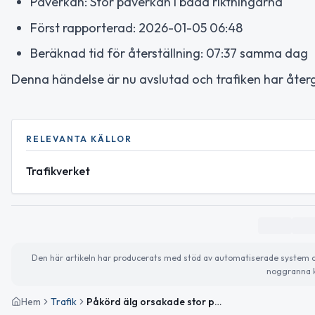
Påverkan: Stor påverkan i båda riktningarna
Först rapporterad: 2026-01-05 06:48
Beräknad tid för återställning: 07:37 samma dag
Denna händelse är nu avslutad och trafiken har återgåt
RELEVANTA KÄLLOR
Trafikverket
Den här artikeln har producerats med stöd av automatiserade system och 
noggranna k
Hem
Trafik
Påkörd älg orsakade stor påverkan på väg 27 norr om Gislaved