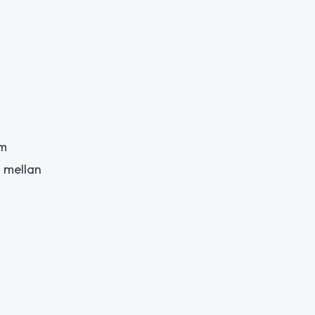
om
 mellan