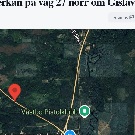
erkan på väg 27 norr om Gisla
Felanmäl