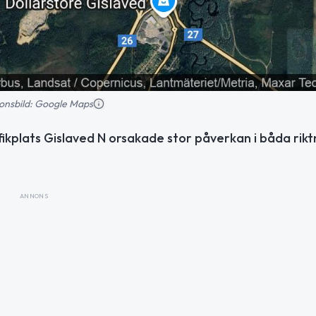
tionsbild: Google Maps
fikplats Gislaved N orsakade stor påverkan i båda rik
ANNONS