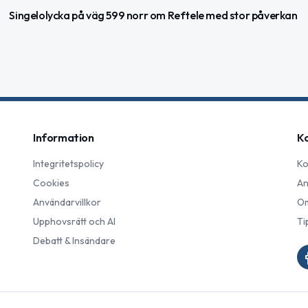
Singelolycka på väg 599 norr om Reftele med stor påverkan
Information
K
Integritetspolicy
Ko
Cookies
An
Användarvillkor
Om
Upphovsrätt och AI
Ti
Debatt & Insändare