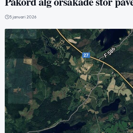
Påkörd älg orsakade stor påv
5 januari 2026