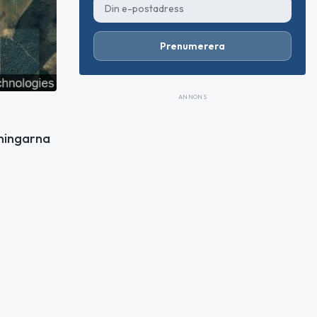
Prenumerera
ANNONS
tningarna