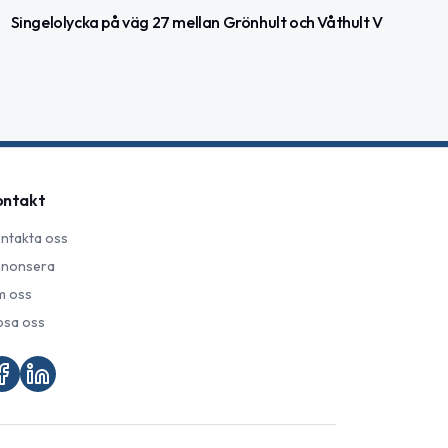
Singelolycka på väg 27 mellan Grönhult och Våthult V
ontakt
ntakta oss
nonsera
 oss
psa oss