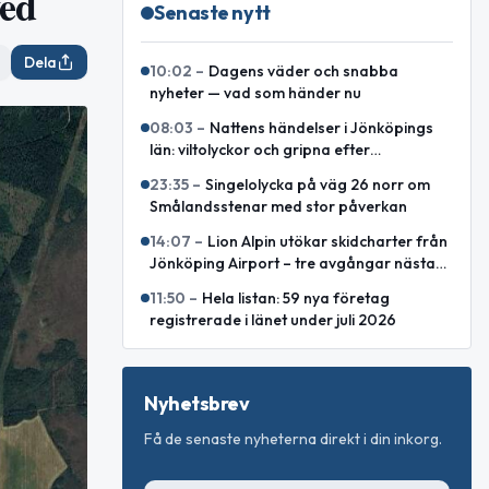
ved
Senaste nytt
Dela
10:02
–
Dagens väder och snabba
nyheter — vad som händer nu
08:03
–
Nattens händelser i Jönköpings
län: viltolyckor och gripna efter
stöldförsök
23:35
–
Singelolycka på väg 26 norr om
Smålandsstenar med stor påverkan
14:07
–
Lion Alpin utökar skidcharter från
Jönköping Airport – tre avgångar nästa
vinter
11:50
–
Hela listan: 59 nya företag
registrerade i länet under juli 2026
Nyhetsbrev
Få de senaste nyheterna direkt i din inkorg.