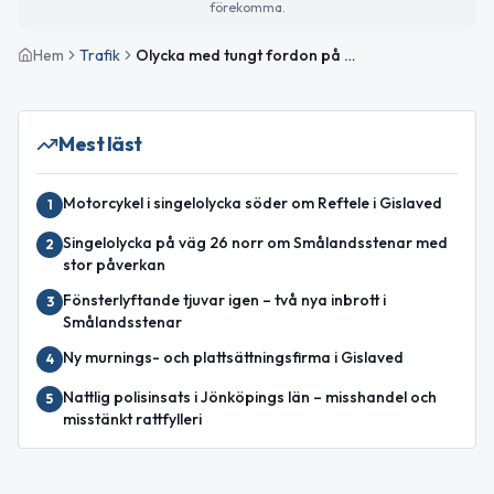
förekomma.
Hem
Trafik
Olycka med tungt fordon på väg 26 mellan Norlida och Isaberg
Mest läst
Motorcykel i singelolycka söder om Reftele i Gislaved
1
Singelolycka på väg 26 norr om Smålandsstenar med
2
stor påverkan
Fönsterlyftande tjuvar igen – två nya inbrott i
3
Smålandsstenar
Ny murnings- och plattsättningsfirma i Gislaved
4
Nattlig polisinsats i Jönköpings län – misshandel och
5
misstänkt rattfylleri