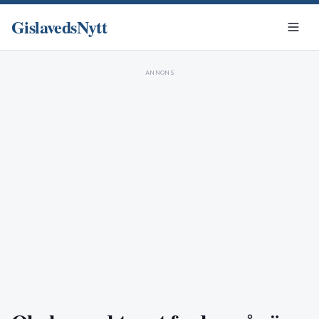
GislavedsNytt
ANNONS