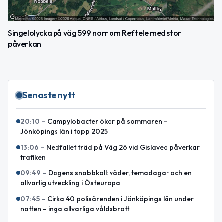
Singelolycka på väg 599 norr om Reftele med stor
påverkan
Senaste nytt
20:10
–
Campylobacter ökar på sommaren –
Jönköpings län i topp 2025
13:06
–
Nedfallet träd på Väg 26 vid Gislaved påverkar
trafiken
09:49
–
Dagens snabbkoll: väder, temadagar och en
allvarlig utveckling i Östeuropa
07:45
–
Cirka 40 polisärenden i Jönköpings län under
natten – inga allvarliga våldsbrott