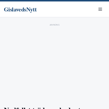
GislavedsNytt
ANNONS