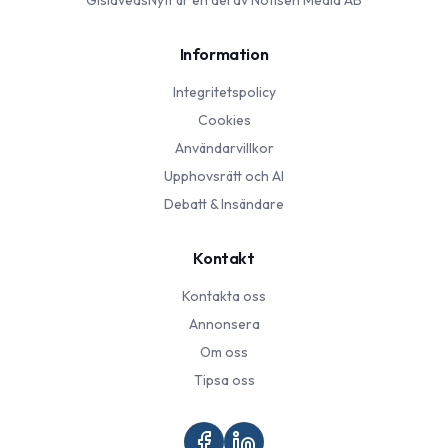
GislavedsNytt
är en del av Notisen Media AB
Information
Integritetspolicy
Cookies
Användarvillkor
Upphovsrätt och AI
Debatt & Insändare
Kontakt
Kontakta oss
Annonsera
Om oss
Tipsa oss