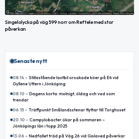
Singelolycka på väg 599 norr om Reftele med stor
påverkan
Senaste nytt
08:14
–
Stillastående lastbil orsakade köer på E4 vid
Gyllene Uttern i Jönköping
08:10
–
Dagens korta: molnigt, öldag och vad som
trendar
06:15
–
Träffpunkt Smålandsstenar flyttar till Torghuset
20:10
–
Campylobacter ökar på sommaren –
Jönköpings län i topp 2025
13:06
–
Nedfallet träd på Väg 26 vid Gislaved påverkar