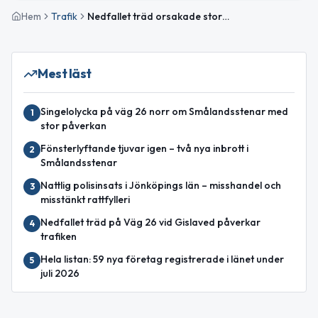
Hem
Trafik
Nedfallet träd orsakade stor påverkan på väg 571 mellan Sandvik och Lidhult
Mest läst
Singelolycka på väg 26 norr om Smålandsstenar med
1
stor påverkan
Fönsterlyftande tjuvar igen – två nya inbrott i
2
Smålandsstenar
Nattlig polisinsats i Jönköpings län – misshandel och
3
misstänkt rattfylleri
Nedfallet träd på Väg 26 vid Gislaved påverkar
4
trafiken
Hela listan: 59 nya företag registrerade i länet under
5
juli 2026