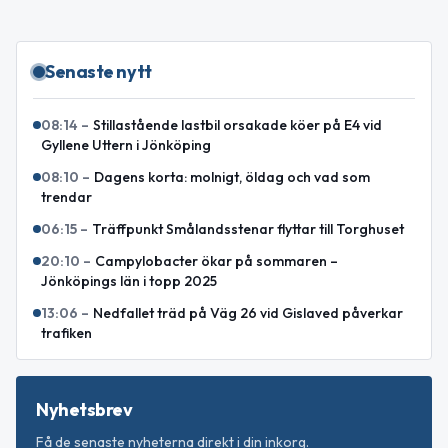
Senaste nytt
08:14
–
Stillastående lastbil orsakade köer på E4 vid
Gyllene Uttern i Jönköping
08:10
–
Dagens korta: molnigt, öldag och vad som
trendar
06:15
–
Träffpunkt Smålandsstenar flyttar till Torghuset
20:10
–
Campylobacter ökar på sommaren –
Jönköpings län i topp 2025
13:06
–
Nedfallet träd på Väg 26 vid Gislaved påverkar
trafiken
Nyhetsbrev
Få de senaste nyheterna direkt i din inkorg.