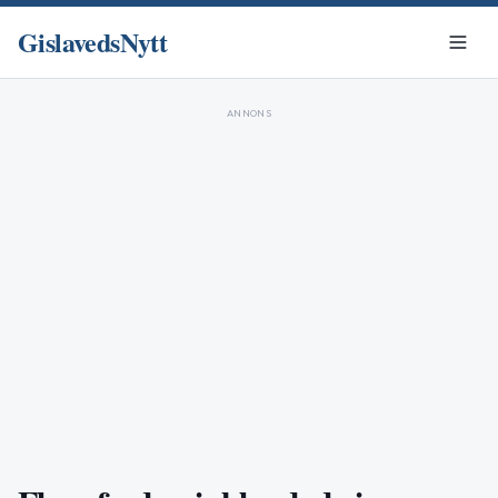
GislavedsNytt
ANNONS