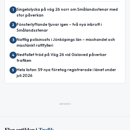
Singelolycka på väg 26 norr om Smålandsstenar med
1
stor påverkan
Fönsterlyftande tjuvar igen – två nya inbrott i
2
Smålandsstenar
Nattlig polisinsats i Jönköpings län – misshandel och
3
misstänkt rattfylleri
Nedfallet träd på Väg 26 vid Gislaved påverkar
4
trafiken
Hela listan: 59 nya företag registrerade i länet under
5
juli 2026
ANNONS
Fler artiklar i
Trafik