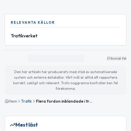
RELEVANTA KÄLLOR
Trafikverket
Anmäl fel
Den här artikeln har producerats med stöd av automatiserade
system och externa datakällor. Vårt mål är alltid att rapportera
korrekt, sakligt och relevant. Trots noggranna kontroller kan fel
förekomma.
Hem
Trafik
Flera fordon inblandade i trafikolycka vid trafikplats Anderstorp
Mest läst