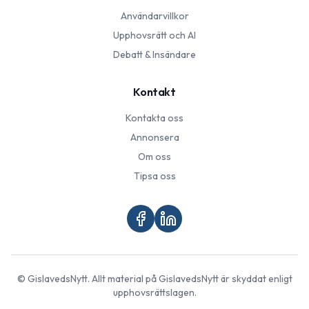
Användarvillkor
Upphovsrätt och AI
Debatt & Insändare
Kontakt
Kontakta oss
Annonsera
Om oss
Tipsa oss
©
GislavedsNytt
. Allt material på
GislavedsNytt
är skyddat enligt
upphovsrättslagen.