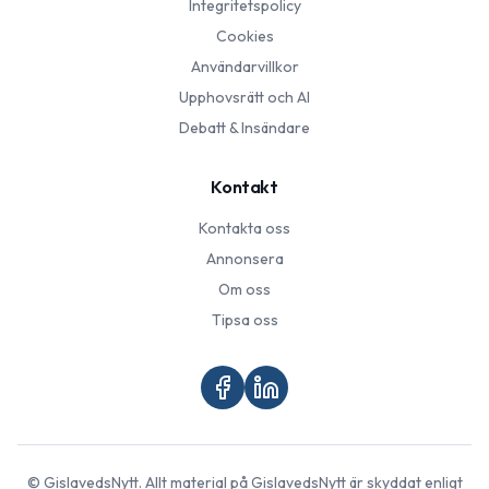
Integritetspolicy
Cookies
Användarvillkor
Upphovsrätt och AI
Debatt & Insändare
Kontakt
Kontakta oss
Annonsera
Om oss
Tipsa oss
©
GislavedsNytt
. Allt material på
GislavedsNytt
är skyddat enligt