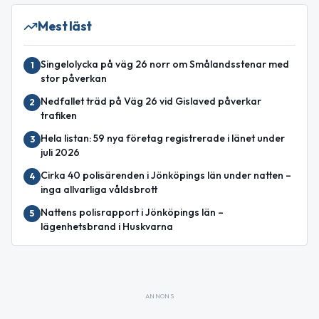
Mest läst
Singelolycka på väg 26 norr om Smålandsstenar med
1
stor påverkan
Nedfallet träd på Väg 26 vid Gislaved påverkar
2
trafiken
Hela listan: 59 nya företag registrerade i länet under
3
juli 2026
Cirka 40 polisärenden i Jönköpings län under natten –
4
inga allvarliga våldsbrott
Nattens polisrapport i Jönköpings län –
5
lägenhetsbrand i Huskvarna
ANNONS