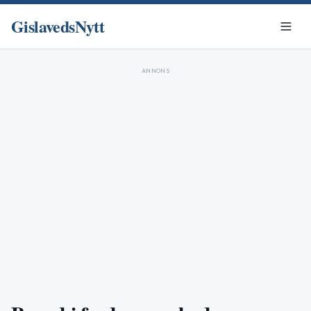
GislavedsNytt
ANNONS