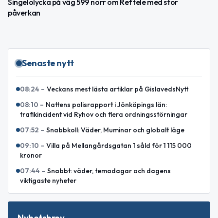
Singelolycka på väg 599 norr om Reftele med stor
påverkan
Senaste nytt
08:24
–
Veckans mest lästa artiklar på GislavedsNytt
08:10
–
Nattens polisrapport i Jönköpings län:
trafikincident vid Ryhov och flera ordningsstörningar
07:52
–
Snabbkoll: Väder, Muminar och globalt läge
09:10
–
Villa på Mellangårdsgatan 1 såld för 1 115 000
kronor
07:44
–
Snabbt: väder, temadagar och dagens
viktigaste nyheter
Nyhetsbrev