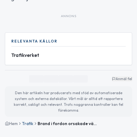
ANNONS
RELEVANTA KÄLLOR
Trafikverket
Anmäl fel
Den här artikeln har producerats med stöd av automatiserade
system och externa datakällor. Vårt mål är alltid att rapportera
korrekt, sakligt och relevant. Trots noggranna kontroller kan fel
förekomma.
Hem
Trafik
Brand i fordon orsakade vägavstängning på väg 153 mellan Ö Bröttjaryd och Skeppshult