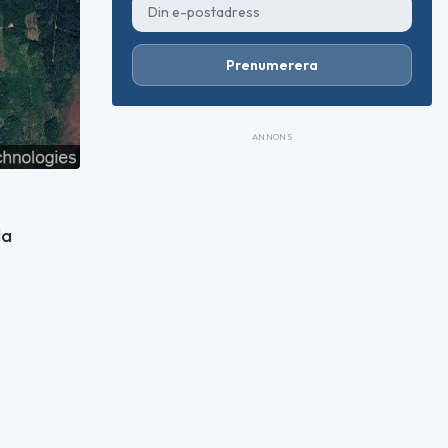
Prenumerera
ANNONS
da