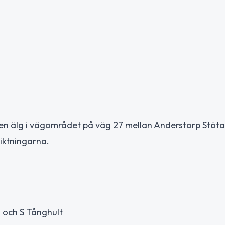
n älg i vägområdet på väg 27 mellan Anderstorp Stöta
iktningarna.
o och S Tånghult