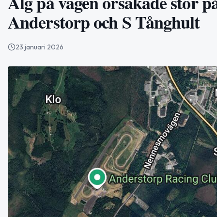
Älg på vägen orsakade stor p
Anderstorp och S Tånghult
23 januari 2026