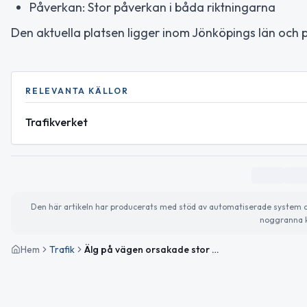
Påverkan: Stor påverkan i båda riktningarna
Den aktuella platsen ligger inom Jönköpings län och 
RELEVANTA KÄLLOR
Trafikverket
Den här artikeln har producerats med stöd av automatiserade system och 
noggranna k
Hem
Trafik
Älg på vägen orsakade stor påverkan på väg 27 mellan Anderstorp och S Tånghult