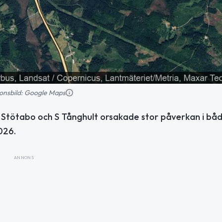
tionsbild: Google Maps
 Stötabo och S Tånghult orsakade stor påverkan i bå
026.
ANNONS