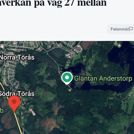
åverkan på väg 27 mellan
Felanmäl