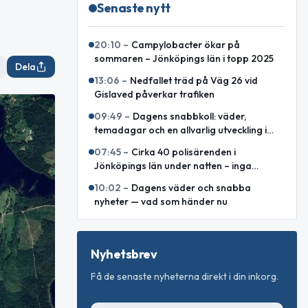
Senaste nytt
20:10
–
Campylobacter ökar på
sommaren – Jönköpings län i topp 2025
Dela
13:06
–
Nedfallet träd på Väg 26 vid
Gislaved påverkar trafiken
09:49
–
Dagens snabbkoll: väder,
temadagar och en allvarlig utveckling i
Östeuropa
07:45
–
Cirka 40 polisärenden i
Jönköpings län under natten – inga
allvarliga våldsbrott
10:02
–
Dagens väder och snabba
nyheter — vad som händer nu
Nyhetsbrev
Få de senaste nyheterna direkt i din inkorg.