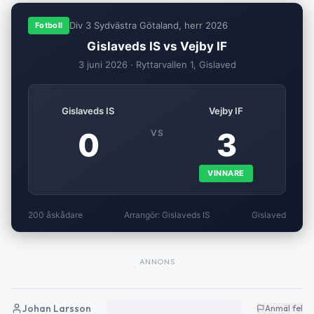
Div 3 Sydvästra Götaland, herr 2026
Fotboll
Gislaveds IS vs Vejby IF
3 juni 2026 · Ryttarvallen 1, Gislaved
Gislaveds IS
Vejby IF
0
3
VS
VINNARE
200 åskådare
Arrangör: Gislaveds IS
Gislaved
ANNONS
Johan Larsson
Anmäl fel