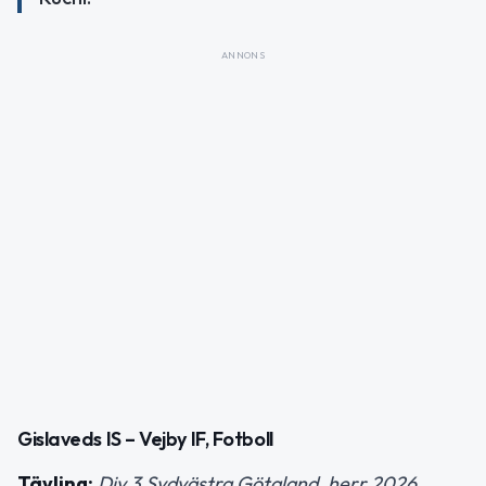
ANNONS
Gislaveds IS – Vejby IF, Fotboll
Tävling:
Div 3 Sydvästra Götaland, herr 2026