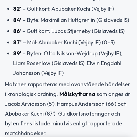
82'
– Gult kort: Abubaker Kuchi (Vejby IF)
84'
– Byte: Maximilian Hultgren in (Gislaveds IS)
86'
– Gult kort: Lucas Stjerneby (Gislaveds IS)
87'
– Mål: Abubaker Kuchi (Vejby IF) (0–3)
89'
– Byten: Otto Nilsson-Wejdrup (Vejby IF),
Liam Rosenlöw (Gislaveds IS), Elwin Engdahl
Johansson (Vejby IF)
Matchen rapporteras med ovanstående händelser
i kronologisk ordning.
Målskyttarna
som anges är
Jacob Arvidsson (5'), Hampus Andersson (66') och
Abubaker Kuchi (87'). Guldkortsnoteringar och
byten finns listade minutvis enligt rapporterade
matchhändelser.