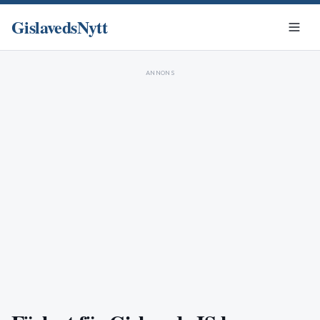
GislavedsNytt
ANNONS