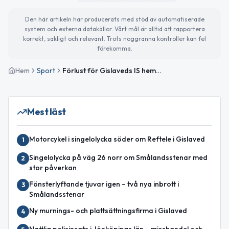
Den här artikeln har producerats med stöd av automatiserade
system och externa datakällor. Vårt mål är alltid att rapportera
korrekt, sakligt och relevant. Trots noggranna kontroller kan fel
förekomma.
Hem
Sport
Förlust för Gislaveds IS hemma mot Vejby IF (0–3)
Mest läst
Motorcykel i singelolycka söder om Reftele i Gislaved
1
Singelolycka på väg 26 norr om Smålandsstenar med
2
stor påverkan
Fönsterlyftande tjuvar igen – två nya inbrott i
3
Smålandsstenar
Ny murnings- och plattsättningsfirma i Gislaved
4
Nattlig polisinsats i Jönköpings län – misshandel och