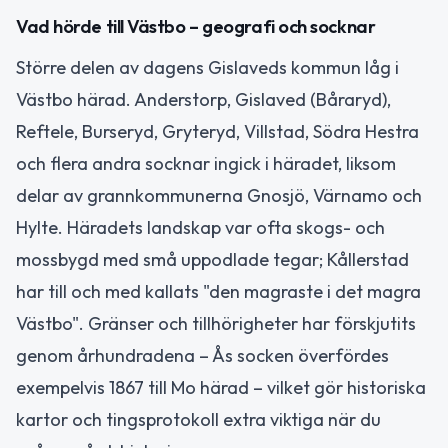
Vad hörde till Västbo – geografi och socknar
Större delen av dagens Gislaveds kommun låg i
Västbo härad. Anderstorp, Gislaved (Båraryd),
Reftele, Burseryd, Gryteryd, Villstad, Södra Hestra
och flera andra socknar ingick i häradet, liksom
delar av grannkommunerna Gnosjö, Värnamo och
Hylte. Häradets landskap var ofta skogs- och
mossbygd med små uppodlade tegar; Kållerstad
har till och med kallats "den magraste i det magra
Västbo". Gränser och tillhörigheter har förskjutits
genom århundradena – Ås socken överfördes
exempelvis 1867 till Mo härad – vilket gör historiska
kartor och tingsprotokoll extra viktiga när du