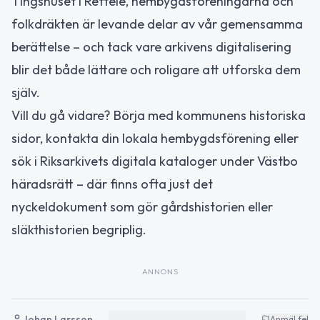
Tingshuset i Reftele, hembygdsföreningarna och
folkdräkten är levande delar av vår gemensamma
berättelse – och tack vare arkivens digitalisering
blir det både lättare och roligare att utforska dem
själv.
Vill du gå vidare? Börja med kommunens historiska
sidor, kontakta din lokala hembygdsförening eller
sök i Riksarkivets digitala kataloger under Västbo
häradsrätt – där finns ofta just det
nyckeldokument som gör gårdshistorien eller
släkthistorien begriplig.
ANNONS
Johan Larsson
Anmäl fel