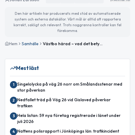
Den här artikeln har producerats med stöd av automatiserade
system och externa datakällor. Vårt mål är alltid att rapportera
korrekt, sakligt och relevant. Trots noggranna kontroller kan fel
förekomma.
Hem
Samhälle
Västbo härad – vad det betyder för Gislaveds historia och identitet
Mest läst
Singelolycka på väg 26 norr om Smålandsstenar med
1
stor påverkan
Nedfallet träd på Väg 26 vid Gislaved påverkar
2
trafiken
Hela listan: 59 nya företag registrerade i länet under
3
juli 2026
Nattens polisrapport i Jönköpings län: trafikincident
4