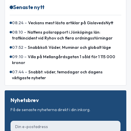
Senaste nytt
08:24
–
Veckans mest lästa artiklar på GislavedsNytt
08:10
–
Nattens polisrapport i Jönköpings län:
trafikincident vid Ryhov och flera ordningsstörningar
07:52
–
Snabbkoll: Väder, Muminar och globalt läge
09:10
–
Villa på Mellangårdsgatan 1 såld för 1 115 000
kronor
07:44
–
Snabbt: väder, temadagar och dagens
viktigaste nyheter
Nyhetsbrev
Få de senaste nyheterna direkt i din inkorg.