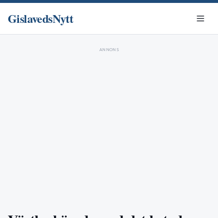
GislavedsNytt
ANNONS