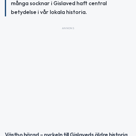
många socknar i Gislaved haft central
betydelse i vår lokala historia.
ANNONS
Västbo härad – nyckeln till Gislaveds äldre historia