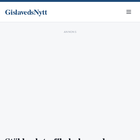
GislavedsNytt
ANNONS