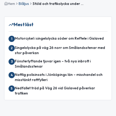
Hem
Blåljus
Stöld och trafikolycka under natten i Jönköpings län
Mest läst
Motorcykel i singelolycka söder om Reftele i Gislaved
1
Singelolycka på väg 26 norr om Smålandsstenar med
2
stor påverkan
Fönsterlyftande tjuvar igen – två nya inbrott i
3
Smålandsstenar
Nattlig polisinsats i Jönköpings län – misshandel och
4
misstänkt rattfylleri
Nedfallet träd på Väg 26 vid Gislaved påverkar
5
trafiken