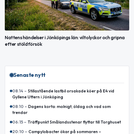
Nattens händelser i Jönköpings län: viltolyckor och gripna
efter stöldförsök
Senaste nytt
08:14
–
Stillastående lastbil orsakade köer på E4 vid
Gyllene Uttern i Jönköping
08:10
–
Dagens korta: molnigt, öldag och vad som
trendar
06:15
–
Träffpunkt Smålandsstenar flyttar till Torghuset
20:10
–
Campylobacter ökar på sommaren –