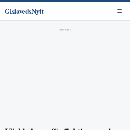
GislavedsNytt
ANNONS