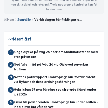
korrekt, sakligt och relevant. Trots noggranna kontroller kan fel
förekomma.
Hem
Samhälle
Världsdagen för flyktingar och sommarvärme i Gislaved
Mest läst
Singelolycka på väg 26 norr om Smålandsstenar med
1
stor påverkan
Nedfallet träd på Väg 26 vid Gislaved påverkar
2
trafiken
Nattens polisrapport i Jönköpings län: trafikincident
3
vid Ryhov och flera ordningsstörningar
Hela listan: 59 nya företag registrerade i länet under
4
juli 2026
Cirka 40 polisärenden i Jönköpings län under natten –
5
inga allvarliga våldsbrott