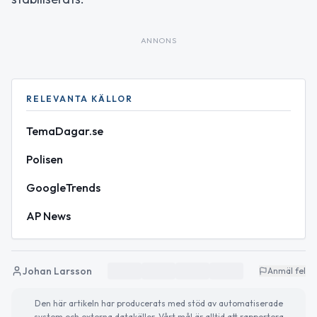
ANNONS
RELEVANTA KÄLLOR
TemaDagar.se
Polisen
GoogleTrends
AP News
Johan Larsson
Anmäl fel
Den här artikeln har producerats med stöd av automatiserade
system och externa datakällor. Vårt mål är alltid att rapportera