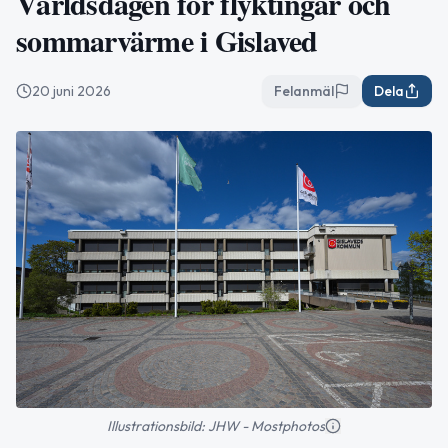
Världsdagen för flyktingar och
sommarvärme i Gislaved
20 juni 2026
Felanmäl
Dela
Illustrationsbild: JHW - Mostphotos