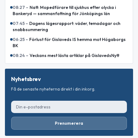
08:27
–
Natt: Mopedförare till sjukhus efter olycka i
Bankeryd — sammanfattning för Jönköpings län
07:45
–
Dagens lägesrapport: väder, temadagar och
snabbsummering
06:25
–
Förlust för Gislaveds IS hemma mot Högaborgs
BK
08:24
–
Veckans mest lästa artiklar på GislavedsNytt
Nyhetsbrev
Få de senaste nyheterna direkt i din inkorg.
Prenumerera