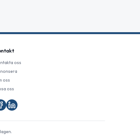
ontakt
ntakta oss
nonsera
 oss
psa oss
lagen.