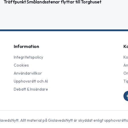
Träffpunkt Smålandsstenar flyttar till Torghuset
Information
K
Integritetspolicy
Ko
Cookies
An
Användarvillkor
Om
Upphovsrätt och AI
Ti
Debatt & Insändare
lavedsNytt
. Allt material på
GislavedsNytt
är skyddat enligt upphovsrätts