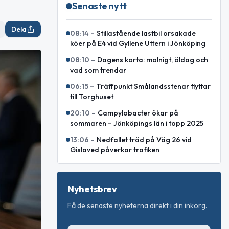
Senaste nytt
Dela
08:14
–
Stillastående lastbil orsakade
köer på E4 vid Gyllene Uttern i Jönköping
08:10
–
Dagens korta: molnigt, öldag och
vad som trendar
06:15
–
Träffpunkt Smålandsstenar flyttar
till Torghuset
20:10
–
Campylobacter ökar på
sommaren – Jönköpings län i topp 2025
13:06
–
Nedfallet träd på Väg 26 vid
Gislaved påverkar trafiken
Nyhetsbrev
Få de senaste nyheterna direkt i din inkorg.