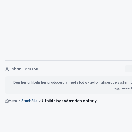
Johan Larsson
Den här artikeln har producerats med stöd av automatiserade system och 
noggranna k
Hem
Samhälle
Utbildningsnämnden antar yttrande om ny översiktsplan