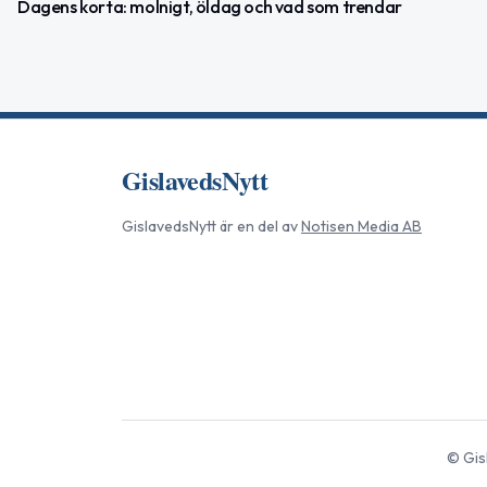
Dagens korta: molnigt, öldag och vad som trendar
GislavedsNytt
GislavedsNytt
är en del av
Notisen Media AB
©
Gis