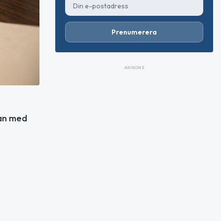
Prenumerera
ANNONS
lan med