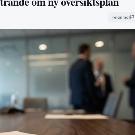
trande om ny översiktsplan
Felanmäl