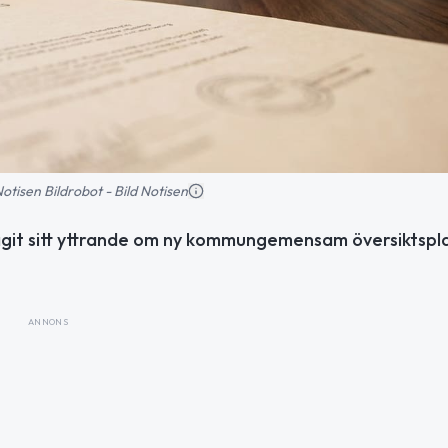
 Notisen Bildrobot - Bild Notisen
agit sitt yttrande om ny kommungemensam översiktsp
ANNONS