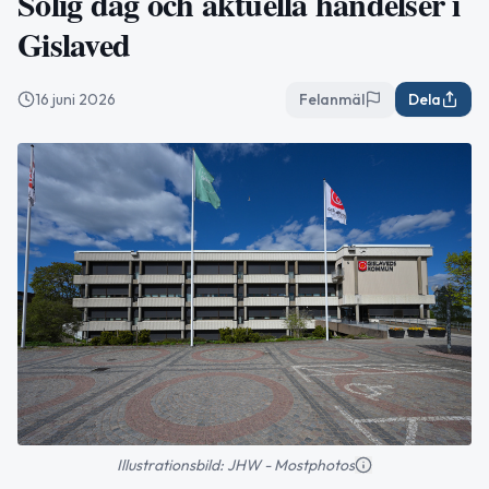
Solig dag och aktuella händelser i
Gislaved
16 juni 2026
Felanmäl
Dela
Illustrationsbild: JHW - Mostphotos