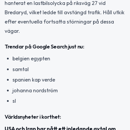
hanterat en lastbilsolycka på riksväg 27 vid
Bredaryd, vilket ledde till avstängd trafik. Håll utkik
efter eventuella fortsatta störningar på dessa
vägar.
Trendar på Google Search just nu:
belgien egypten
samtal
spanien kap verde
johanna nordström
sl
Världsnyheter i korthet:
USA och Iran har nått ett inledande avtal om