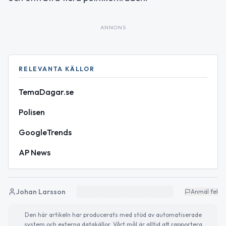
ANNONS
RELEVANTA KÄLLOR
TemaDagar.se
Polisen
GoogleTrends
AP News
Johan Larsson
Anmäl fel
Den här artikeln har producerats med stöd av automatiserade
system och externa datakällor. Vårt mål är alltid att rapportera