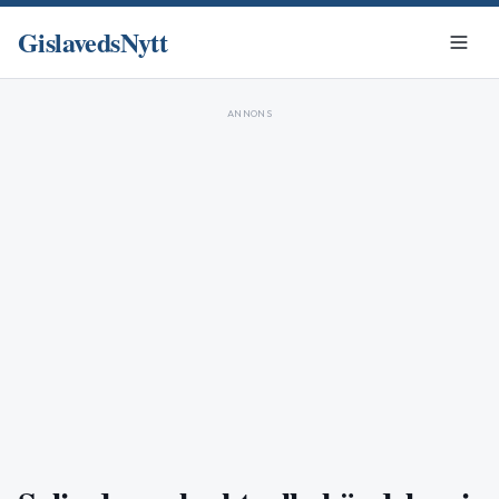
GislavedsNytt
ANNONS