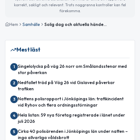
korrekt, sakligt och relevant. Trots noggranna kontroller kan fel
förekomma.
Hem
Samhälle
Solig dag och aktuella händelser i Gislaved
Mest läst
Singelolycka på väg 26 norr om Smålandsstenar med
1
stor påverkan
Nedfallet träd på Väg 26 vid Gislaved påverkar
2
trafiken
Nattens polisrapport i Jönköpings län: trafikincident
3
vid Ryhov och flera ordningsstörningar
Hela listan: 59 nya företag registrerade i länet under
4
juli 2026
Cirka 40 polisärenden i Jönköpings län under natten –
5
inga allvarliga våldsbrott