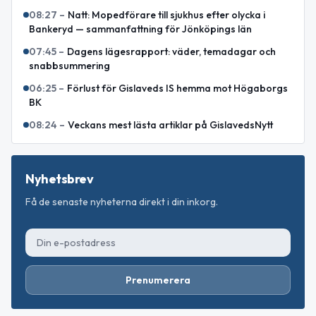
08:27
–
Natt: Mopedförare till sjukhus efter olycka i
Bankeryd — sammanfattning för Jönköpings län
07:45
–
Dagens lägesrapport: väder, temadagar och
snabbsummering
06:25
–
Förlust för Gislaveds IS hemma mot Högaborgs
BK
08:24
–
Veckans mest lästa artiklar på GislavedsNytt
Nyhetsbrev
Få de senaste nyheterna direkt i din inkorg.
Prenumerera