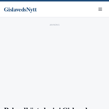
GislavedsNytt
ANNONS