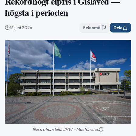
Rekordhögt elpris i Gislaved —
högsta i perioden
16 juni 2026
Felanmäl
Dela
Illustrationsbild: JHW - Mostphotos