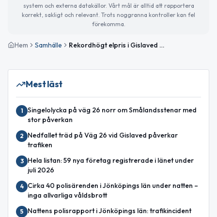
system och externa datakällor. Vårt mål är alltid att rapportera
korrekt, sakligt och relevant. Trots noggranna kontroller kan fel
förekomma.
Hem
Samhälle
Rekordhögt elpris i Gislaved — högsta i perioden
Mest läst
Singelolycka på väg 26 norr om Smålandsstenar med
1
stor påverkan
Nedfallet träd på Väg 26 vid Gislaved påverkar
2
trafiken
Hela listan: 59 nya företag registrerade i länet under
3
juli 2026
Cirka 40 polisärenden i Jönköpings län under natten –
4
inga allvarliga våldsbrott
Nattens polisrapport i Jönköpings län: trafikincident
5