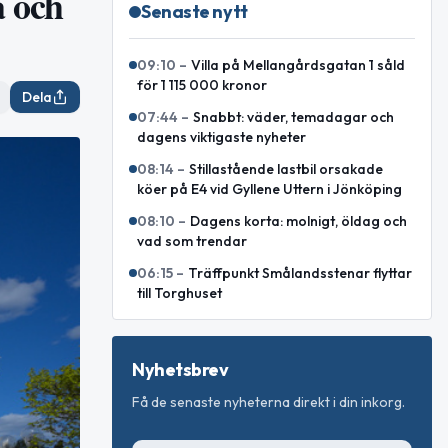
a och
Senaste nytt
09:10
–
Villa på Mellangårdsgatan 1 såld
för 1 115 000 kronor
Dela
07:44
–
Snabbt: väder, temadagar och
dagens viktigaste nyheter
08:14
–
Stillastående lastbil orsakade
köer på E4 vid Gyllene Uttern i Jönköping
08:10
–
Dagens korta: molnigt, öldag och
vad som trendar
06:15
–
Träffpunkt Smålandsstenar flyttar
till Torghuset
Nyhetsbrev
Få de senaste nyheterna direkt i din inkorg.