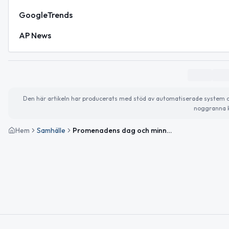
GoogleTrends
AP News
Den här artikeln har producerats med stöd av automatiserade system och 
noggranna k
Hem
Samhälle
Promenadens dag och minnet av Tjernobyl – en dag för hälsa och eftertanke