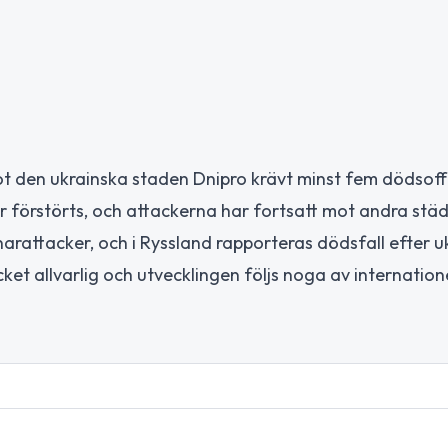
ot den ukrainska staden Dnipro krävt minst fem dödsoff
 förstörts, och attackerna har fortsatt mot andra städ
rattacker, och i Ryssland rapporteras dödsfall efter u
et allvarlig och utvecklingen följs noga av internation