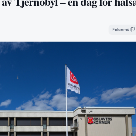
v Tjernobyl – en dag för häls
Felanmäl