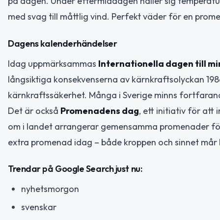
på dagen. Under eftermiddagen håller sig temperature
med svag till måttlig vind. Perfekt väder för en prom
Dagens kalenderhändelser
Idag uppmärksammas
Internationella dagen till 
långsiktiga konsekvenserna av kärnkraftsolyckan 1986
kärnkraftssäkerhet. Många i Sverige minns fortfarande
Det är också
Promenadens dag
, ett initiativ för at
om i landet arrangerar gemensamma promenader för 
extra promenad idag – både kroppen och sinnet mår 
Trendar på Google Search just nu:
nyhetsmorgon
svenskar