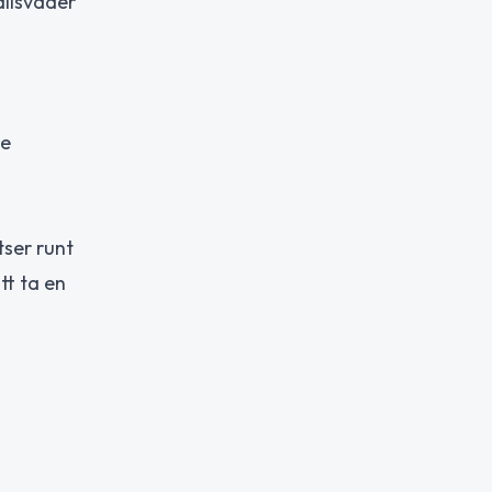
ållsväder
de
atser runt
t ta en