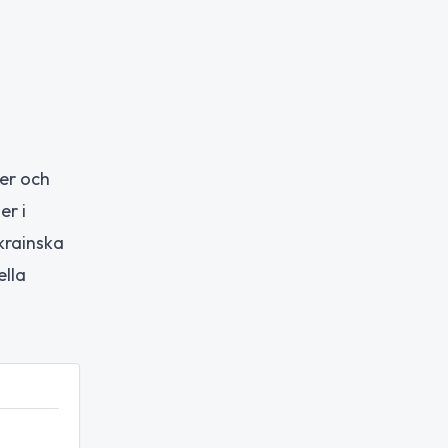
er och
er i
krainska
ella