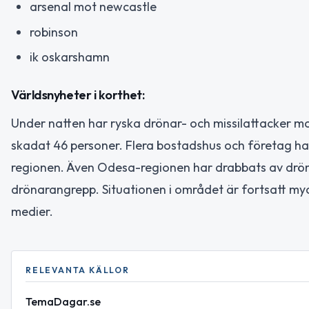
arsenal mot newcastle
robinson
ik oskarshamn
Världsnyheter i korthet:
Under natten har ryska drönar- och missilattacker m
skadat 46 personer. Flera bostadshus och företag har
regionen. Även Odesa-regionen har drabbats av dröna
drönarangrepp. Situationen i området är fortsatt myck
medier.
RELEVANTA KÄLLOR
TemaDagar.se