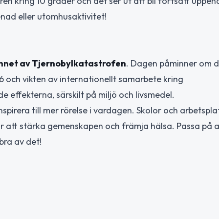
n kring 10 grader och det ser ut att bli fortsatt uppeh
enad eller utomhusaktivitet!
minnet av Tjernobylkatastrofen
. Dagen påminner om 
 och vikten av internationellt samarbete kring
 effekterna, särskilt på miljö och livsmedel.
t inspirera till mer rörelse i vardagen. Skolor och arbetspl
att stärka gemenskapen och främja hälsa. Passa på at
bra av det!