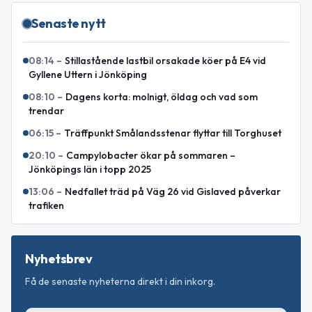
Senaste nytt
08:14
–
Stillastående lastbil orsakade köer på E4 vid
Gyllene Uttern i Jönköping
08:10
–
Dagens korta: molnigt, öldag och vad som
trendar
06:15
–
Träffpunkt Smålandsstenar flyttar till Torghuset
20:10
–
Campylobacter ökar på sommaren –
Jönköpings län i topp 2025
13:06
–
Nedfallet träd på Väg 26 vid Gislaved påverkar
trafiken
Nyhetsbrev
Få de senaste nyheterna direkt i din inkorg.