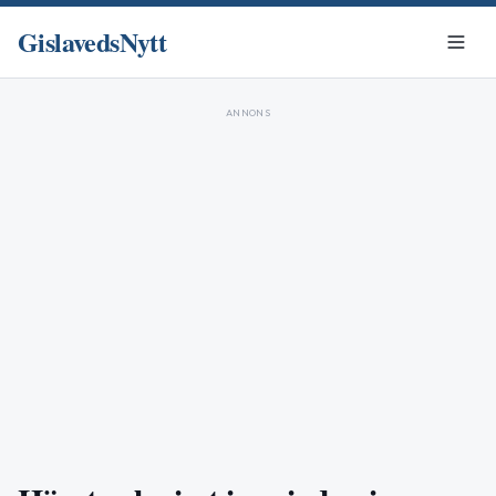
GislavedsNytt
ANNONS