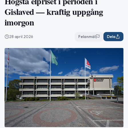
Högsta elpriset i perioden i
Gislaved — kraftig uppgång
imorgon
28 april 2026
Felanmäl
Dela