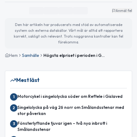
Anmäl fel
Den här artikeln har producerats med stöd av automatiserade
system och externa datakällor. Vårt mål är alltid att rapportera
korrekt, sakligt och relevant. Trots noggranna kontroller kan fel
förekomma.
Hem
Samhälle
Högsta elpriset i perioden i Gislaved — kraftig uppgång imorgon
Mest läst
Motorcykel i singelolycka söder om Reftele i Gislaved
1
Singelolycka på väg 26 norr om Smålandsstenar med
2
stor påverkan
Fönsterlyftande tjuvar igen – två nya inbrott i
3
Smålandsstenar