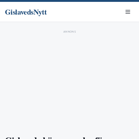
GislavedsNytt
ANNONS