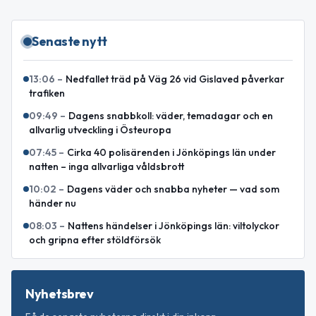
Senaste nytt
13:06
–
Nedfallet träd på Väg 26 vid Gislaved påverkar
trafiken
09:49
–
Dagens snabbkoll: väder, temadagar och en
allvarlig utveckling i Östeuropa
07:45
–
Cirka 40 polisärenden i Jönköpings län under
natten – inga allvarliga våldsbrott
10:02
–
Dagens väder och snabba nyheter — vad som
händer nu
08:03
–
Nattens händelser i Jönköpings län: viltolyckor
och gripna efter stöldförsök
Nyhetsbrev