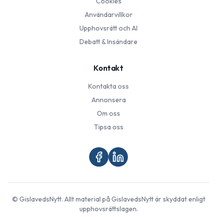
Cookies
Användarvillkor
Upphovsrätt och AI
Debatt & Insändare
Kontakt
Kontakta oss
Annonsera
Om oss
Tipsa oss
©
GislavedsNytt
. Allt material på
GislavedsNytt
är skyddat enligt
upphovsrättslagen.