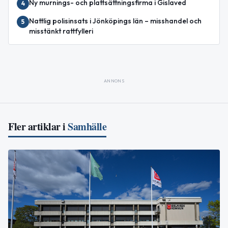
Ny murnings- och plattsättningsfirma i Gislaved
4
Nattlig polisinsats i Jönköpings län – misshandel och
5
misstänkt rattfylleri
ANNONS
Fler artiklar i
Samhälle