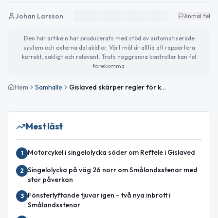
Johan Larsson
Anmäl fel
Den här artikeln har producerats med stöd av automatiserade
system och externa datakällor. Vårt mål är alltid att rapportera
korrekt, sakligt och relevant. Trots noggranna kontroller kan fel
förekomma.
Hem
Samhälle
Gislaved skärper regler för kommunens upphandlingar
Mest läst
Motorcykel i singelolycka söder om Reftele i Gislaved
1
Singelolycka på väg 26 norr om Smålandsstenar med
2
stor påverkan
Fönsterlyftande tjuvar igen – två nya inbrott i
3
Smålandsstenar