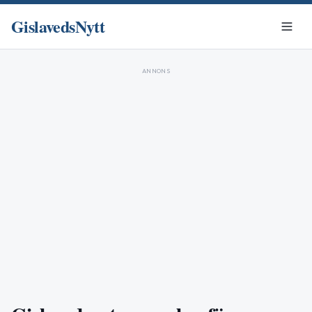
GislavedsNytt
ANNONS