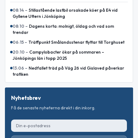
08:14
–
Stillastående lastbil orsakade köer på E4 vid
Gyllene Uttern i Jönköping
08:10
–
Dagens korta: molnigt, öldag och vad som
trendar
06:15
–
Träffpunkt Smålandsstenar flyttar till Torghuset
20:10
–
Campylobacter ökar på sommaren –
Jönköpings län i topp 2025
13:06
–
Nedfallet träd på Väg 26 vid Gislaved påverkar
trafiken
Nyhetsbrev
Få de senaste nyheterna direkt i din inkorg.