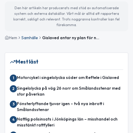
Den här artikeln har producerats med stöd av automatiserade
system och externa datakällor. Vårt mål är alltid att rapportera
korrekt, sakligt och relevant. Trots noggranna kontroller kan fel
förekomma.
Hem
Samhälle
Gislaved antar ny plan för nödvatten
Mest läst
Motorcykel i singelolycka söder om Reftele i Gislaved
1
Singelolycka på väg 26 norr om Smålandsstenar med
2
stor påverkan
Fönsterlyftande tjuvar igen – två nya inbrott i
3
Smålandsstenar
Nattlig polisinsats i Jönköpings län – misshandel och
4
misstänkt rattfylleri