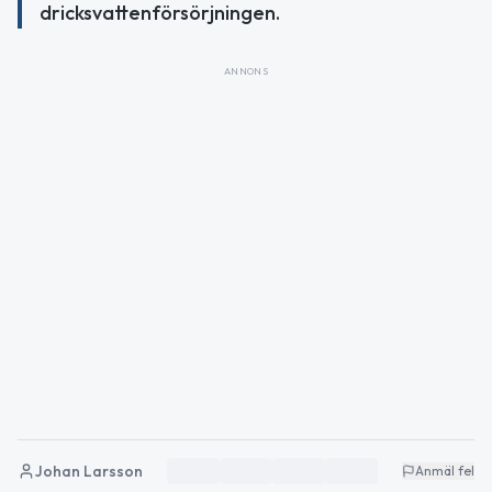
dricksvattenförsörjningen.
ANNONS
Johan Larsson
Anmäl fel