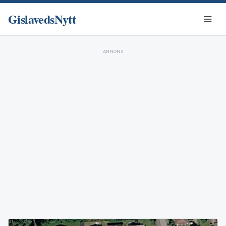
GislavedsNytt
ANNONS