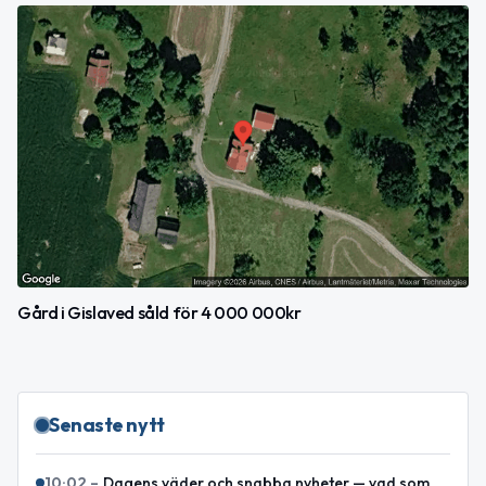
Gård i Gislaved såld för 4 000 000kr
Senaste nytt
10:02
–
Dagens väder och snabba nyheter — vad som