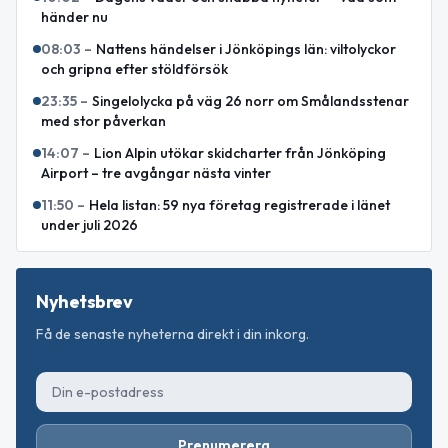
händer nu
08:03
–
Nattens händelser i Jönköpings län: viltolyckor
och gripna efter stöldförsök
23:35
–
Singelolycka på väg 26 norr om Smålandsstenar
med stor påverkan
14:07
–
Lion Alpin utökar skidcharter från Jönköping
Airport – tre avgångar nästa vinter
11:50
–
Hela listan: 59 nya företag registrerade i länet
under juli 2026
Nyhetsbrev
Få de senaste nyheterna direkt i din inkorg.
Prenumerera