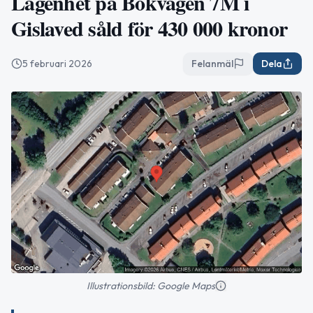
Lägenhet på Bokvägen 7M i
Gislaved såld för 430 000 kronor
5 februari 2026
Felanmäl
Dela
Illustrationsbild: Google Maps