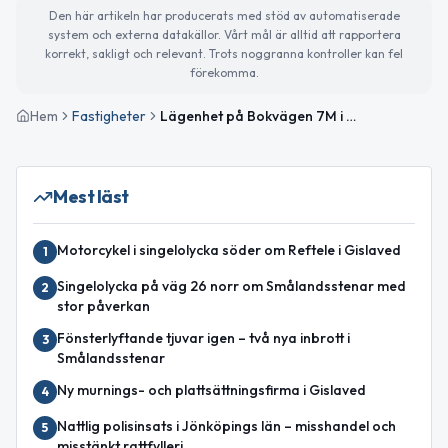
Den här artikeln har producerats med stöd av automatiserade
system och externa datakällor. Vårt mål är alltid att rapportera
korrekt, sakligt och relevant. Trots noggranna kontroller kan fel
förekomma.
Hem
Fastigheter
Lägenhet på Bokvägen 7M i Gislaved såld för 430 000 kronor
Mest läst
Motorcykel i singelolycka söder om Reftele i Gislaved
1
Singelolycka på väg 26 norr om Smålandsstenar med
2
stor påverkan
Fönsterlyftande tjuvar igen – två nya inbrott i
3
Smålandsstenar
Ny murnings- och plattsättningsfirma i Gislaved
4
Nattlig polisinsats i Jönköpings län – misshandel och
5
misstänkt rattfylleri