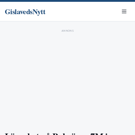
GislavedsNytt
ANNONS