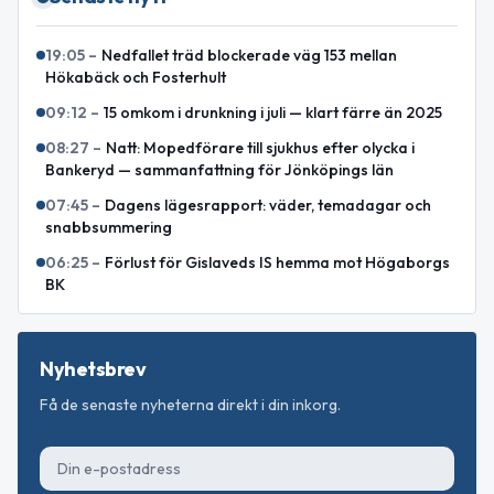
19:05
–
Nedfallet träd blockerade väg 153 mellan
Hökabäck och Fosterhult
09:12
–
15 omkom i drunkning i juli — klart färre än 2025
08:27
–
Natt: Mopedförare till sjukhus efter olycka i
Bankeryd — sammanfattning för Jönköpings län
07:45
–
Dagens lägesrapport: väder, temadagar och
snabbsummering
06:25
–
Förlust för Gislaveds IS hemma mot Högaborgs
BK
Nyhetsbrev
Få de senaste nyheterna direkt i din inkorg.