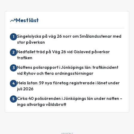
Mest läst
Singelolycka på väg 26 norr om Smålandsstenar med
1
stor påverkan
Nedfallet träd på Väg 26 vid Gislaved påverkar
2
trafiken
Nattens polisrapport i Jönköpings län: trafikincident
3
vid Ryhov och flera ordningsstörningar
Hela listan: 59 nya företag registrerade i länet under
4
juli 2026
Cirka 40 polisärenden i Jönköpings län under natten –
5
inga allvarliga våldsbrott
ANNONS