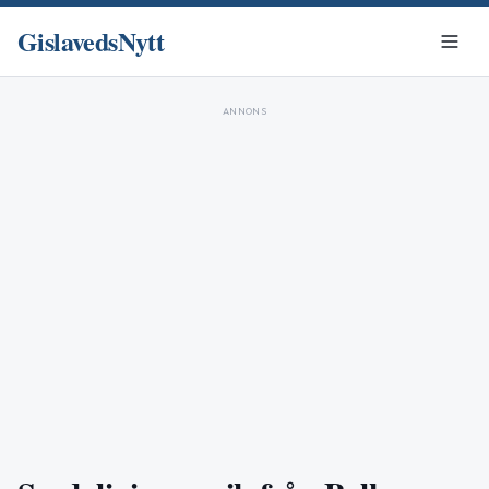
GislavedsNytt
ANNONS