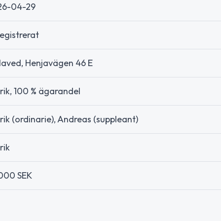
26-04-29
egistrerat
laved, Henjavägen 46 E
rik, 100 % ägarandel
rik (ordinarie), Andreas (suppleant)
rik
000 SEK