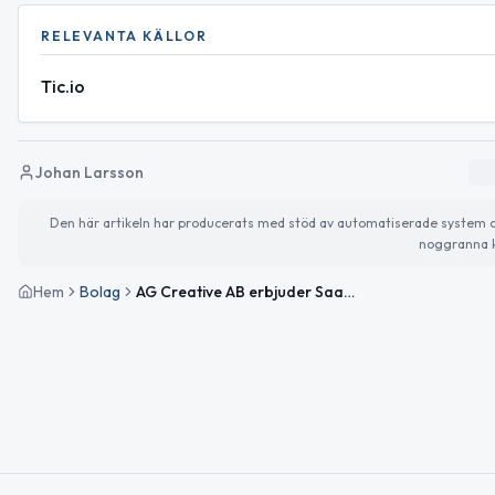
RELEVANTA KÄLLOR
Tic.io
Johan Larsson
Den här artikeln har producerats med stöd av automatiserade system och 
noggranna k
Hem
Bolag
AG Creative AB erbjuder SaaS för personlig utveckling