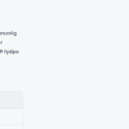
rsonlig
ör
tt hjälpa