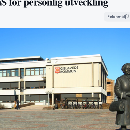
 för personlig utveckling
Felanmäl