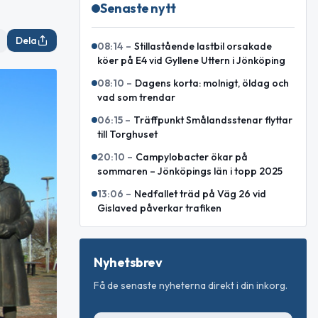
Senaste nytt
Dela
08:14
–
Stillastående lastbil orsakade
köer på E4 vid Gyllene Uttern i Jönköping
08:10
–
Dagens korta: molnigt, öldag och
vad som trendar
06:15
–
Träffpunkt Smålandsstenar flyttar
till Torghuset
20:10
–
Campylobacter ökar på
sommaren – Jönköpings län i topp 2025
13:06
–
Nedfallet träd på Väg 26 vid
Gislaved påverkar trafiken
Nyhetsbrev
Få de senaste nyheterna direkt i din inkorg.