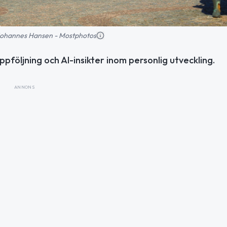
: Johannes Hansen - Mostphotos
följning och AI-insikter inom personlig utveckling.
ANNONS