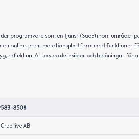
juder programvara som en tjänst (SaaS) inom området pe
ler en online-prenumerationsplattform med funktioner f
g, reflektion, AI-baserade insikter och belöningar för a
9583-8508
Creative AB