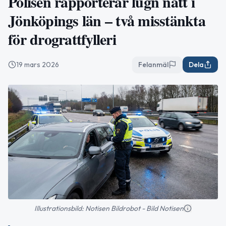
Polisen rapporterar lugn natt i
Jönköpings län – två misstänkta
för drograttfylleri
19 mars 2026
Felanmäl
Dela
Illustrationsbild: Notisen Bildrobot - Bild Notisen