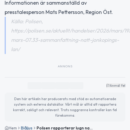
Informationen är sammanställd av
presstalesperson Mats Pettersson, Region Öst.
Källa: Polisen,
https://polisen.se/aktuellt/handelser/2026/mars/19
mars-07.33-sammanfattning-natt-jonkopings-
lan/
ANNONS
Anmäl fel
Den här artikeln har producerats med stöd av automatiserade
system och externa datakällor. Vårt mål är alltid att rapportera
korrekt, sakligt och relevant. Trots noggranna kontroller kan fel
förekomma.
Hem
Blåljus
Polisen rapporterar lugn natt i Jönköpings län – två misstänkta för drograttfylleri