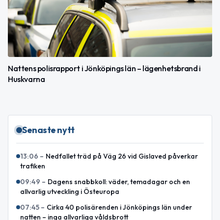
Nattens polisrapport i Jönköpings län – lägenhetsbrand i
Huskvarna
Senaste nytt
13:06
–
Nedfallet träd på Väg 26 vid Gislaved påverkar
trafiken
09:49
–
Dagens snabbkoll: väder, temadagar och en
allvarlig utveckling i Östeuropa
07:45
–
Cirka 40 polisärenden i Jönköpings län under
natten – inga allvarliga våldsbrott