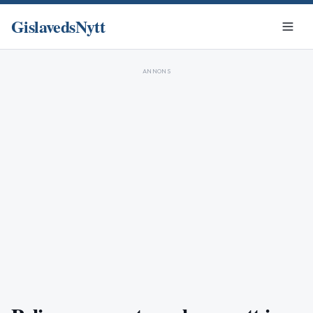
GislavedsNytt
ANNONS