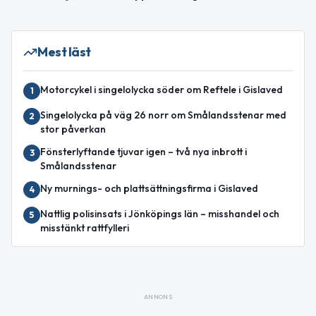
Mest läst
Motorcykel i singelolycka söder om Reftele i Gislaved
1
Singelolycka på väg 26 norr om Smålandsstenar med
2
stor påverkan
Fönsterlyftande tjuvar igen – två nya inbrott i
3
Smålandsstenar
Ny murnings- och plattsättningsfirma i Gislaved
4
Nattlig polisinsats i Jönköpings län – misshandel och
5
misstänkt rattfylleri
ANNONS