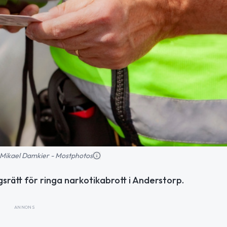
d: Mikael Damkier - Mostphotos
gsrätt för ringa narkotikabrott i Anderstorp.
ANNONS