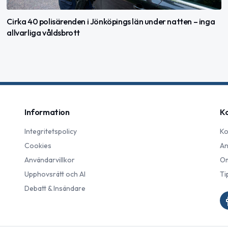
Cirka 40 polisärenden i Jönköpings län under natten – inga
allvarliga våldsbrott
Information
K
Integritetspolicy
Ko
Cookies
An
Användarvillkor
Om
Upphovsrätt och AI
Ti
Debatt & Insändare