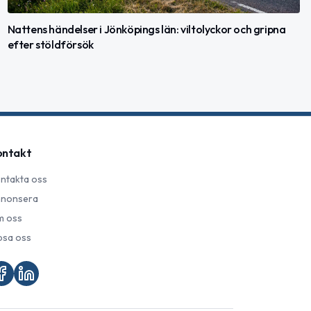
Nattens händelser i Jönköpings län: viltolyckor och gripna
efter stöldförsök
ontakt
ntakta oss
nonsera
 oss
psa oss