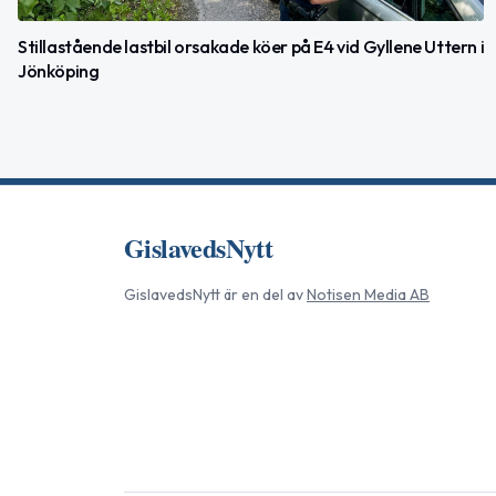
Stillastående lastbil orsakade köer på E4 vid Gyllene Uttern i
Jönköping
GislavedsNytt
GislavedsNytt
är en del av
Notisen Media AB