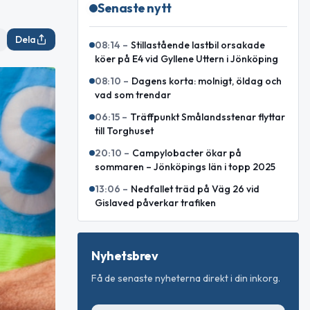
Senaste nytt
Dela
08:14
–
Stillastående lastbil orsakade
köer på E4 vid Gyllene Uttern i Jönköping
08:10
–
Dagens korta: molnigt, öldag och
vad som trendar
06:15
–
Träffpunkt Smålandsstenar flyttar
till Torghuset
20:10
–
Campylobacter ökar på
sommaren – Jönköpings län i topp 2025
13:06
–
Nedfallet träd på Väg 26 vid
Gislaved påverkar trafiken
Nyhetsbrev
Få de senaste nyheterna direkt i din inkorg.