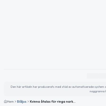
Den här artikeln har producerats med stöd av automatiserade system och 
noggranna k
Hem
Blåljus
Kvinna åtalas för ringa narkotikabrott i Anderstorp