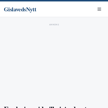
GislavedsNytt
ANNONS