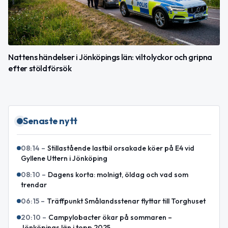
Nattens händelser i Jönköpings län: viltolyckor och gripna
efter stöldförsök
Senaste nytt
08:14
–
Stillastående lastbil orsakade köer på E4 vid
Gyllene Uttern i Jönköping
08:10
–
Dagens korta: molnigt, öldag och vad som
trendar
06:15
–
Träffpunkt Smålandsstenar flyttar till Torghuset
20:10
–
Campylobacter ökar på sommaren –
Jönköpings län i topp 2025