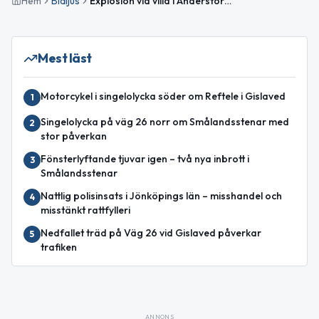
Hem
Blåljus
Explosion vid villa i Anderstorp – polisen utreder
Mest läst
Motorcykel i singelolycka söder om Reftele i Gislaved
1
Singelolycka på väg 26 norr om Smålandsstenar med
2
stor påverkan
Fönsterlyftande tjuvar igen – två nya inbrott i
3
Smålandsstenar
Nattlig polisinsats i Jönköpings län – misshandel och
4
misstänkt rattfylleri
Nedfallet träd på Väg 26 vid Gislaved påverkar
5
trafiken
ANNONS