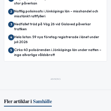
stor påverkan
Nattlig polisinsats i Jönköpings län – misshandel och
2
misstänkt rattfylleri
Nedfallet träd på Väg 26 vid Gislaved påverkar
3
trafiken
Hela listan: 59 nya företag registrerade i länet under
4
juli 2026
Cirka 40 polisärenden i Jönköpings län under natten –
5
inga allvarliga våldsbrott
ANNONS
Fler artiklar i
Samhälle