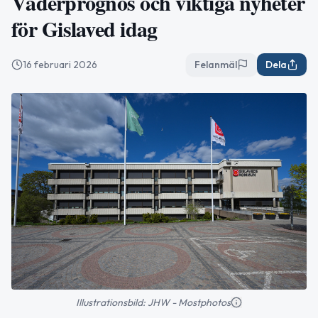
Väderprognos och viktiga nyheter
för Gislaved idag
16 februari 2026
Felanmäl
Dela
Illustrationsbild: JHW - Mostphotos