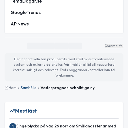
TemaDagar.se
GoogleTrends
AP News
Anmäl fel
Den här artikeln har producerats med stöd av automatiserade
system och externa datakällor. Vårt mål är alltid att rapportera
korrekt, sakligt och relevant. Trots noggranna kontroller kan fel
förekomma.
Hem
Samhälle
Väderprognos och viktiga nyheter för Gislaved idag
Mest läst
Singelolycka på väg 26 norr om Smålandsstenar med
1