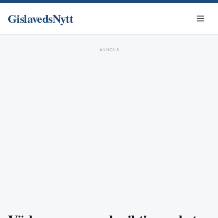
GislavedsNytt
ANNONS