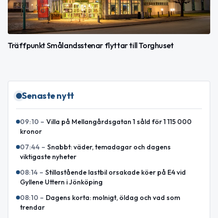
Träffpunkt Smålandsstenar flyttar till Torghuset
Senaste nytt
09:10
–
Villa på Mellangårdsgatan 1 såld för 1 115 000
kronor
07:44
–
Snabbt: väder, temadagar och dagens
viktigaste nyheter
08:14
–
Stillastående lastbil orsakade köer på E4 vid
Gyllene Uttern i Jönköping
08:10
–
Dagens korta: molnigt, öldag och vad som
trendar