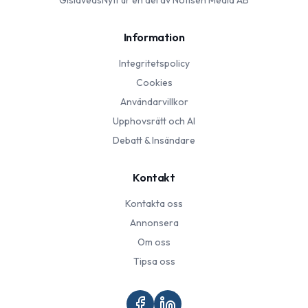
GislavedsNytt
är en del av Notisen Media AB
Information
Integritetspolicy
Cookies
Användarvillkor
Upphovsrätt och AI
Debatt & Insändare
Kontakt
Kontakta oss
Annonsera
Om oss
Tipsa oss