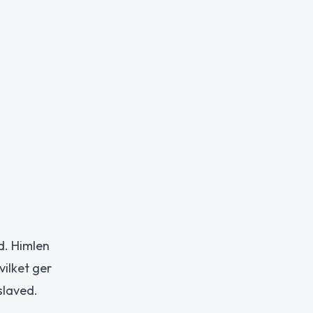
d. Himlen
ilket ger
slaved.