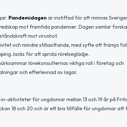
gar.
Pandemidagen
är instiftad för att minnas Sverige
 beredskap mot framtida pandemier. Dagen samlar forska
ståndskraft mot virushot.
vitet och mindre stillasittande, med syfte att främja fo
ng Jacks för att sprida rörelseglädje.
ärksammar lönekonsulternas viktiga roll i företag och
alningar och efterlevnad av lagar.
n-aktiviteter för ungdomar mellan 13 och 19 år på Frit
ckan 18 och 20 och är ett bra tillfälle för ungdomar att 