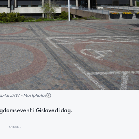
nsbild: JHW - Mostphotos
gdomsevent i Gislaved idag.
ANNONS