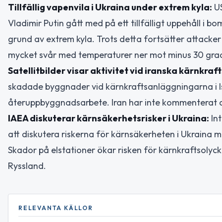
Tillfällig vapenvila i Ukraina under extrem kyla:
US
Vladimir Putin gått med på ett tillfälligt uppehåll i 
grund av extrem kyla. Trots detta fortsätter attacker
mycket svår med temperaturer ner mot minus 30 gra
Satellitbilder visar aktivitet vid iranska kärnkra
skadade byggnader vid kärnkraftsanläggningarna i Isf
återuppbyggnadsarbete. Iran har inte kommenterat de
IAEA diskuterar kärnsäkerhetsrisker i Ukraina:
Int
att diskutera riskerna för kärnsäkerheten i Ukraina 
Skador på elstationer ökar risken för kärnkraftsolyc
Ryssland.
RELEVANTA KÄLLOR