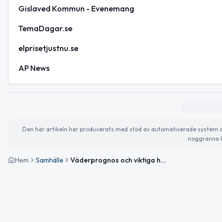
Gislaved Kommun - Evenemang
TemaDagar.se
elprisetjustnu.se
AP News
Den här artikeln har producerats med stöd av automatiserade system och 
noggranna k
Hem
Samhälle
Väderprognos och viktiga händelser för 31 januari