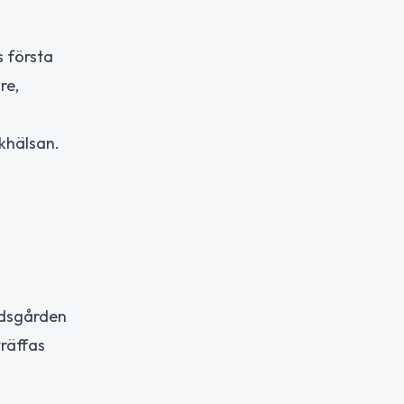
s första
re,
lkhälsan.
idsgården
träffas