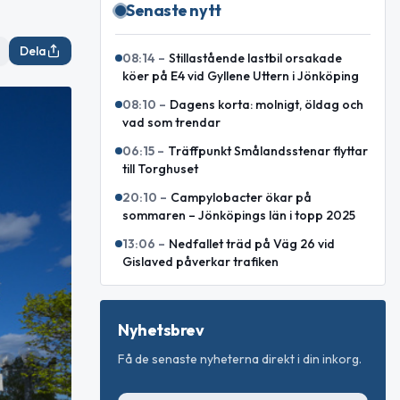
Senaste nytt
Dela
08:14
–
Stillastående lastbil orsakade
köer på E4 vid Gyllene Uttern i Jönköping
08:10
–
Dagens korta: molnigt, öldag och
vad som trendar
06:15
–
Träffpunkt Smålandsstenar flyttar
till Torghuset
20:10
–
Campylobacter ökar på
sommaren – Jönköpings län i topp 2025
13:06
–
Nedfallet träd på Väg 26 vid
Gislaved påverkar trafiken
Nyhetsbrev
Få de senaste nyheterna direkt i din inkorg.