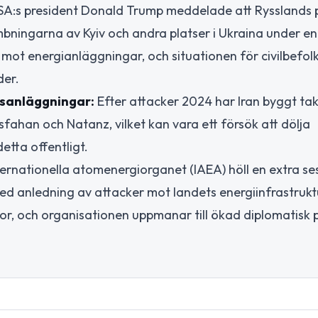
A:s president Donald Trump meddelade att Rysslands 
bombningarna av Kyiv och andra platser i Ukraina under e
 mot energianläggningar, och situationen för civilbefol
der.
ftsanläggningar:
Efter attacker 2024 har Iran byggt ta
ahan och Natanz, vilket kan vara ett försök att dölja
tta offentligt.
ernationella atomenergiorganet (IAEA) höll en extra se
med anledning av attacker mot landets energiinfrastrukt
kor, och organisationen uppmanar till ökad diplomatisk 