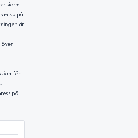
president
n vecka på
kningen är
k över
ssion för
ur.
press på