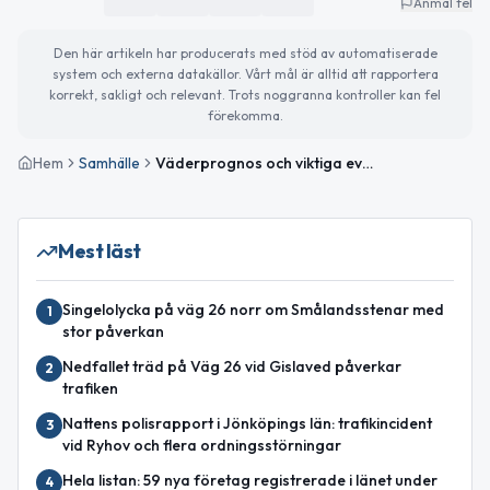
Anmäl fel
Den här artikeln har producerats med stöd av automatiserade
system och externa datakällor. Vårt mål är alltid att rapportera
korrekt, sakligt och relevant. Trots noggranna kontroller kan fel
förekomma.
Hem
Samhälle
Väderprognos och viktiga evenemang i Gislaved idag
Mest läst
Singelolycka på väg 26 norr om Smålandsstenar med
1
stor påverkan
Nedfallet träd på Väg 26 vid Gislaved påverkar
2
trafiken
Nattens polisrapport i Jönköpings län: trafikincident
3
vid Ryhov och flera ordningsstörningar
Hela listan: 59 nya företag registrerade i länet under
4