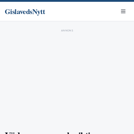
GislavedsNytt
ANNONS