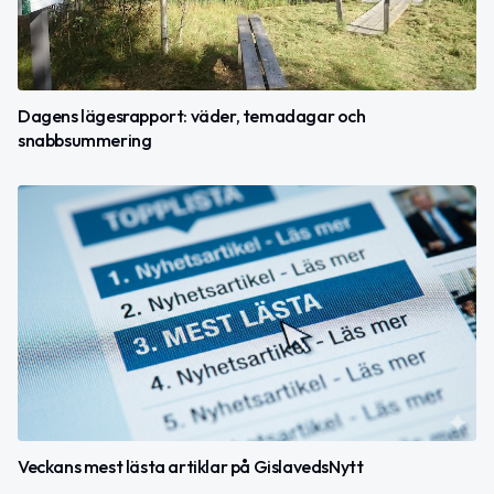
Dagens lägesrapport: väder, temadagar och
snabbsummering
Veckans mest lästa artiklar på GislavedsNytt