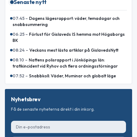
Senaste nytt
07:45
–
Dagens lägesrapport: väder, temadagar och
snabbsummering
06:25
–
Förlust för Gislaveds IS hemma mot Högaborgs
BK
08:24
–
Veckans mest lästa artiklar på GislavedsNytt
08:10
–
Nattens polisrapport i Jönköpings län:
trafikincident vid Ryhov och flera ordningsstörningar
07:52
–
Snabbkoll: Väder, Muminar och globalt läge
Nyhetsbrev
Få de senaste nyheterna direkt i din inkorg.