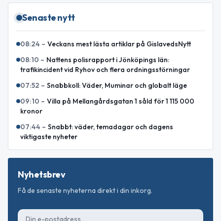
Senaste nytt
08:24
–
Veckans mest lästa artiklar på GislavedsNytt
08:10
–
Nattens polisrapport i Jönköpings län:
trafikincident vid Ryhov och flera ordningsstörningar
07:52
–
Snabbkoll: Väder, Muminar och globalt läge
09:10
–
Villa på Mellangårdsgatan 1 såld för 1 115 000
kronor
07:44
–
Snabbt: väder, temadagar och dagens
viktigaste nyheter
Nyhetsbrev
Få de senaste nyheterna direkt i din inkorg.