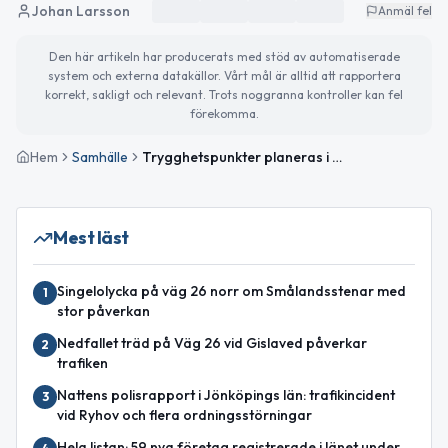
Johan Larsson
Anmäl fel
Den här artikeln har producerats med stöd av automatiserade
system och externa datakällor. Vårt mål är alltid att rapportera
korrekt, sakligt och relevant. Trots noggranna kontroller kan fel
förekomma.
Hem
Samhälle
Trygghetspunkter planeras i sju orter i Gislaved
Mest läst
Singelolycka på väg 26 norr om Smålandsstenar med
1
stor påverkan
Nedfallet träd på Väg 26 vid Gislaved påverkar
2
trafiken
Nattens polisrapport i Jönköpings län: trafikincident
3
vid Ryhov och flera ordningsstörningar
Hela listan: 59 nya företag registrerade i länet under