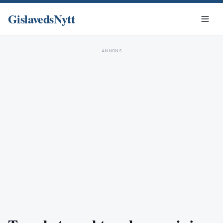
GislavedsNytt
ANNONS