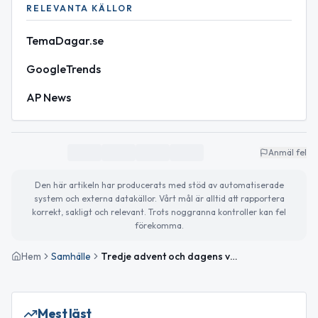
RELEVANTA KÄLLOR
TemaDagar.se
GoogleTrends
AP News
Anmäl fel
Den här artikeln har producerats med stöd av automatiserade
system och externa datakällor. Vårt mål är alltid att rapportera
korrekt, sakligt och relevant. Trots noggranna kontroller kan fel
förekomma.
Hem
Samhälle
Tredje advent och dagens väder i Gislaved
Mest läst