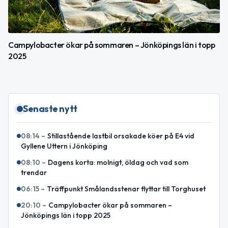
Campylobacter ökar på sommaren – Jönköpings län i topp
2025
Senaste nytt
08:14
–
Stillastående lastbil orsakade köer på E4 vid
Gyllene Uttern i Jönköping
08:10
–
Dagens korta: molnigt, öldag och vad som
trendar
06:15
–
Träffpunkt Smålandsstenar flyttar till Torghuset
20:10
–
Campylobacter ökar på sommaren –
Jönköpings län i topp 2025