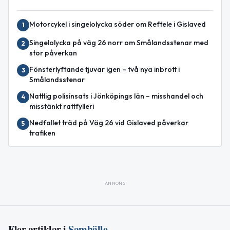
Motorcykel i singelolycka söder om Reftele i Gislaved
1
Singelolycka på väg 26 norr om Smålandsstenar med
2
stor påverkan
Fönsterlyftande tjuvar igen – två nya inbrott i
3
Smålandsstenar
Nattlig polisinsats i Jönköpings län – misshandel och
4
misstänkt rattfylleri
Nedfallet träd på Väg 26 vid Gislaved påverkar
5
trafiken
ANNONS
Fler artiklar i
Samhälle