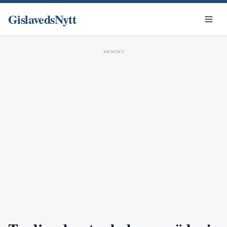
GislavedsNytt
ANNONS