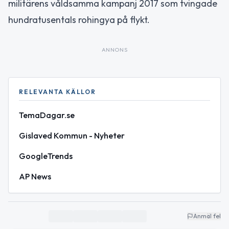
militärens våldsamma kampanj 2017 som tvingade
hundratusentals rohingya på flykt.
ANNONS
RELEVANTA KÄLLOR
TemaDagar.se
Gislaved Kommun - Nyheter
GoogleTrends
AP News
Anmäl fel