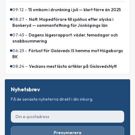
09:12
–
15 omkom i drunkning i juli — klart färre än 2025
08:27
–
Natt: Mopedförare till sjukhus efter olycka i
Bankeryd — sammanfattning för Jönköpings län
07:45
–
Dagens lägesrapport: väder, temadagar och
snabbsummering
06:25
–
Förlust för Gislaveds IS hemma mot Högaborgs
BK
08:24
–
Veckans mest lästa artiklar på GislavedsNytt
Nyhetsbrev
Få de senaste nyheterna direkt i din inkorg.
Prenumerera