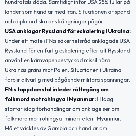
hundratals döda. Samtidigt inför USA 25% tullar på
länder som handlar med Iran. Situationen är spänd
och diplomatiska ansträngningar pågår.
USA anklagar Ryssland för eskalering i Ukraina:
Under ett möte i FN:s säkerhetsråd anklagade USA
Ryssland för en farlig eskalering efter att Ryssland
använt en kärnvapenbestyckad missil nära
Ukrainas gräns mot Polen. Situationen i Ukraina
förblir allvarlig med pågående militära spänningar.
FN:s toppdomstol inleder rättegång om
folkmord mot rohingya i Myanmar:
I Haag
startar idag förhandlingar om anklagelser om
folkmord mot rohingya-minoriteten i Myanmar.
Målet väcktes av Gambia och handlar om