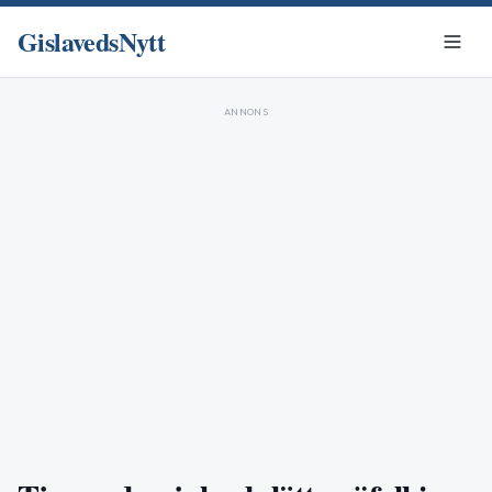
GislavedsNytt
ANNONS