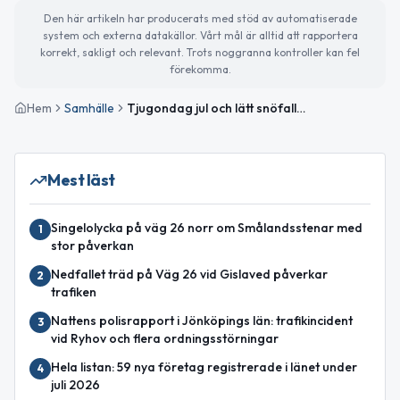
Den här artikeln har producerats med stöd av automatiserade
system och externa datakällor. Vårt mål är alltid att rapportera
korrekt, sakligt och relevant. Trots noggranna kontroller kan fel
förekomma.
Hem
Samhälle
Tjugondag jul och lätt snöfall i Gislaved – viktiga nyheter och trender
Mest läst
Singelolycka på väg 26 norr om Smålandsstenar med
1
stor påverkan
Nedfallet träd på Väg 26 vid Gislaved påverkar
2
trafiken
Nattens polisrapport i Jönköpings län: trafikincident
3
vid Ryhov och flera ordningsstörningar
Hela listan: 59 nya företag registrerade i länet under
4
juli 2026