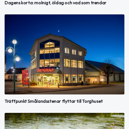
Dagens korta: molnigt, öldag och vad som trendar
Träffpunkt Smålandsstenar flyttar till Torghuset