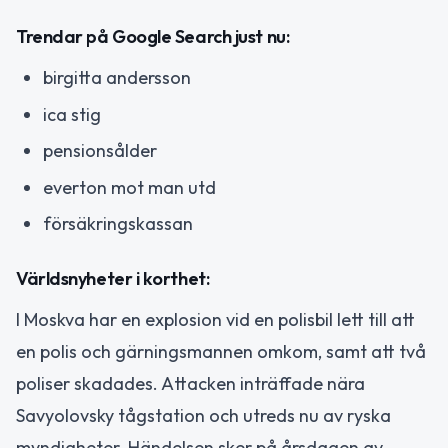
Trendar på Google Search just nu:
birgitta andersson
ica stig
pensionsålder
everton mot man utd
försäkringskassan
Världsnyheter i korthet:
I Moskva har en explosion vid en polisbil lett till att
en polis och gärningsmannen omkom, samt att två
poliser skadades. Attacken inträffade nära
Savyolovsky tågstation och utreds nu av ryska
myndigheter. Händelsen sker på årsdagen av