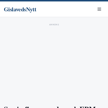
GislavedsNytt
ANNONS