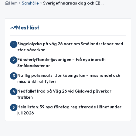
Hem
Samhälle
Sverigefinnarnas dag och EBM-tema – så ser måndagen ut
Mest läst
Singelolycka på väg 26 norr om Smålandsstenar med
1
stor påverkan
Fönsterlyftande tjuvar igen – två nya inbrott i
2
Smålandsstenar
Nattlig polisinsats i Jönköpings län – misshandel och
3
misstänkt rattfylleri
Nedfallet träd på Väg 26 vid Gislaved påverkar
4
trafiken
Hela listan: 59 nya företag registrerade i länet under
5
juli 2026