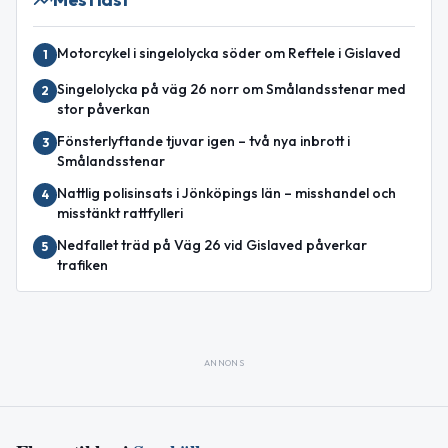
Motorcykel i singelolycka söder om Reftele i Gislaved
1
Singelolycka på väg 26 norr om Smålandsstenar med
2
stor påverkan
Fönsterlyftande tjuvar igen – två nya inbrott i
3
Smålandsstenar
Nattlig polisinsats i Jönköpings län – misshandel och
4
misstänkt rattfylleri
Nedfallet träd på Väg 26 vid Gislaved påverkar
5
trafiken
ANNONS