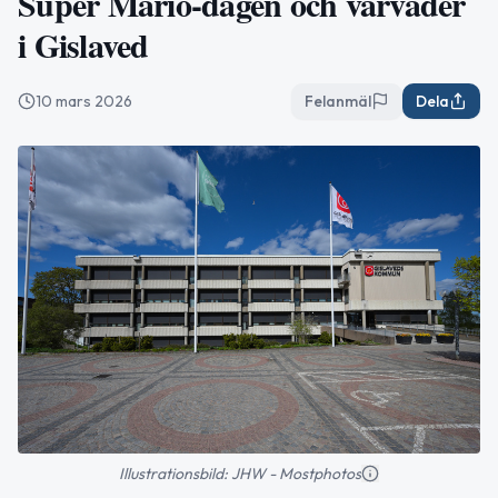
Super Mario-dagen och vårväder
i Gislaved
10 mars 2026
Felanmäl
Dela
Illustrationsbild: JHW - Mostphotos