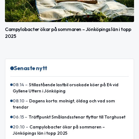
Campylobacter ökar på sommaren – Jönköpings län i topp
2025
Senaste nytt
08:14
–
Stillastående lastbil orsakade köer på E4 vid
Gyllene Uttern i Jönköping
08:10
–
Dagens korta: molnigt, öldag och vad som
trendar
06:15
–
Träffpunkt Smålandsstenar flyttar till Torghuset
20:10
–
Campylobacter ökar på sommaren –
Jönköpings län i topp 2025