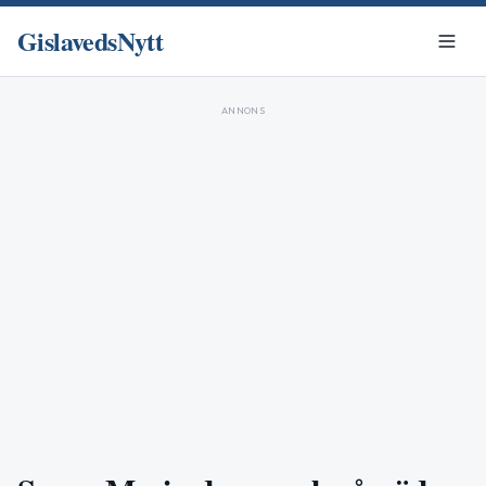
GislavedsNytt
ANNONS