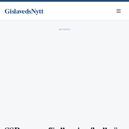
GislavedsNytt
ANNONS