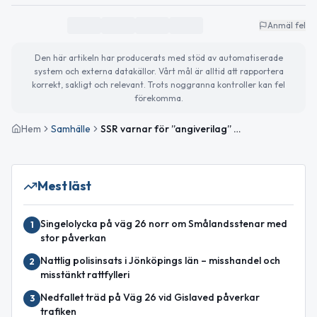
Anmäl fel
Den här artikeln har producerats med stöd av automatiserade
system och externa datakällor. Vårt mål är alltid att rapportera
korrekt, sakligt och relevant. Trots noggranna kontroller kan fel
förekomma.
Hem
Samhälle
SSR varnar för ”angiverilag” när regeringen går vidare med informationsplikt
Mest läst
Singelolycka på väg 26 norr om Smålandsstenar med
1
stor påverkan
Nattlig polisinsats i Jönköpings län – misshandel och
2
misstänkt rattfylleri
Nedfallet träd på Väg 26 vid Gislaved påverkar
3
trafiken