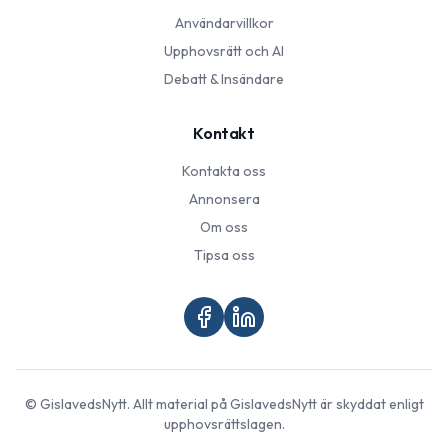
Användarvillkor
Upphovsrätt och AI
Debatt & Insändare
Kontakt
Kontakta oss
Annonsera
Om oss
Tipsa oss
©
GislavedsNytt
. Allt material på
GislavedsNytt
är skyddat enligt
upphovsrättslagen.