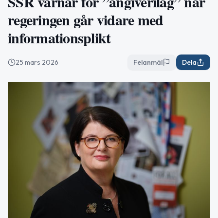
SSR varnar för ”angiverilag” när
regeringen går vidare med
informationsplikt
25 mars 2026
Felanmäl
Dela