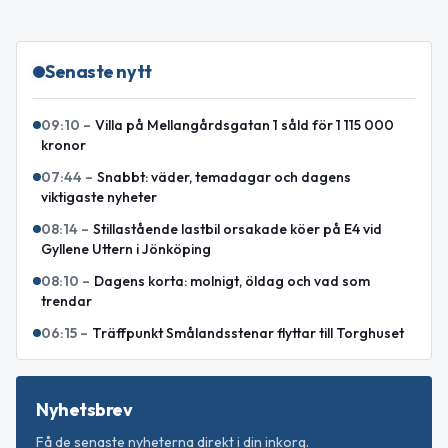
Senaste nytt
09:10
–
Villa på Mellangårdsgatan 1 såld för 1 115 000
kronor
07:44
–
Snabbt: väder, temadagar och dagens
viktigaste nyheter
08:14
–
Stillastående lastbil orsakade köer på E4 vid
Gyllene Uttern i Jönköping
08:10
–
Dagens korta: molnigt, öldag och vad som
trendar
06:15
–
Träffpunkt Smålandsstenar flyttar till Torghuset
Nyhetsbrev
Få de senaste nyheterna direkt i din inkorg.