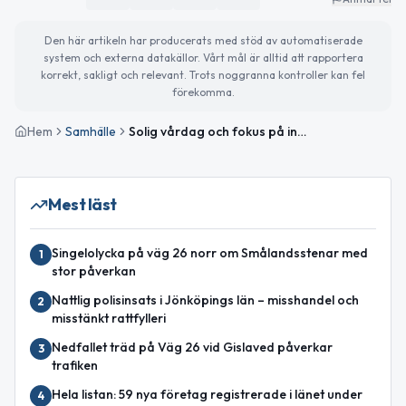
Den här artikeln har producerats med stöd av automatiserade
system och externa datakällor. Vårt mål är alltid att rapportera
korrekt, sakligt och relevant. Trots noggranna kontroller kan fel
förekomma.
Hem
Samhälle
Solig vårdag och fokus på internationellt samarbete
Mest läst
Singelolycka på väg 26 norr om Smålandsstenar med
1
stor påverkan
Nattlig polisinsats i Jönköpings län – misshandel och
2
misstänkt rattfylleri
Nedfallet träd på Väg 26 vid Gislaved påverkar
3
trafiken
Hela listan: 59 nya företag registrerade i länet under
4