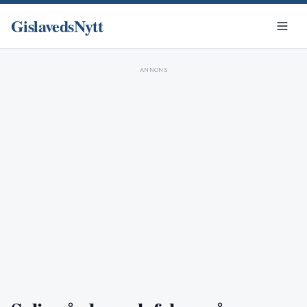
GislavedsNytt
ANNONS