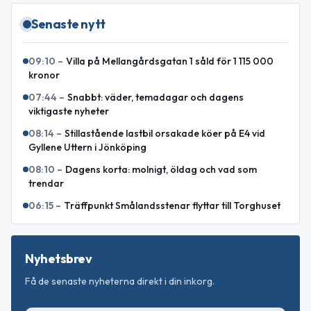
Senaste nytt
09:10
–
Villa på Mellangårdsgatan 1 såld för 1 115 000
kronor
07:44
–
Snabbt: väder, temadagar och dagens
viktigaste nyheter
08:14
–
Stillastående lastbil orsakade köer på E4 vid
Gyllene Uttern i Jönköping
08:10
–
Dagens korta: molnigt, öldag och vad som
trendar
06:15
–
Träffpunkt Smålandsstenar flyttar till Torghuset
Nyhetsbrev
Få de senaste nyheterna direkt i din inkorg.