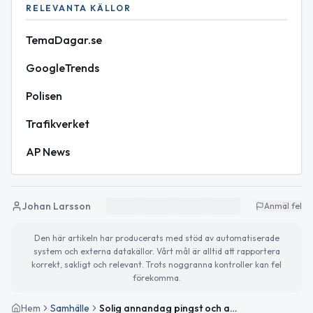
RELEVANTA KÄLLOR
TemaDagar.se
GoogleTrends
Polisen
Trafikverket
AP News
Johan Larsson
Anmäl fel
Den här artikeln har producerats med stöd av automatiserade
system och externa datakällor. Vårt mål är alltid att rapportera
korrekt, sakligt och relevant. Trots noggranna kontroller kan fel
förekomma.
Hem
Samhälle
Solig annandag pingst och aktuella trender i Gislaved