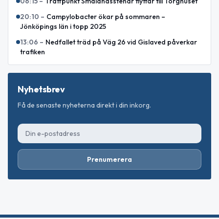
06:15
–
Träffpunkt Smålandsstenar flyttar till Torghuset
20:10
–
Campylobacter ökar på sommaren –
Jönköpings län i topp 2025
13:06
–
Nedfallet träd på Väg 26 vid Gislaved påverkar
trafiken
Nyhetsbrev
Få de senaste nyheterna direkt i din inkorg.
Prenumerera