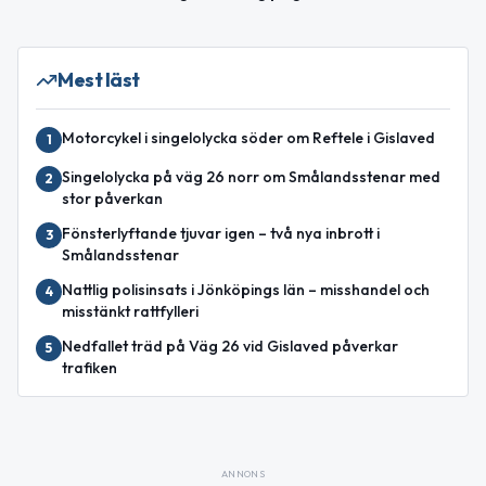
Mest läst
Motorcykel i singelolycka söder om Reftele i Gislaved
1
Singelolycka på väg 26 norr om Smålandsstenar med
2
stor påverkan
Fönsterlyftande tjuvar igen – två nya inbrott i
3
Smålandsstenar
Nattlig polisinsats i Jönköpings län – misshandel och
4
misstänkt rattfylleri
Nedfallet träd på Väg 26 vid Gislaved påverkar
5
trafiken
ANNONS