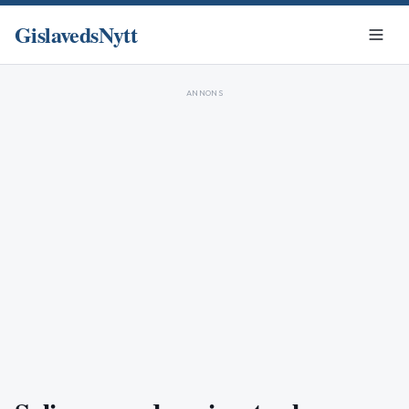
GislavedsNytt
ANNONS