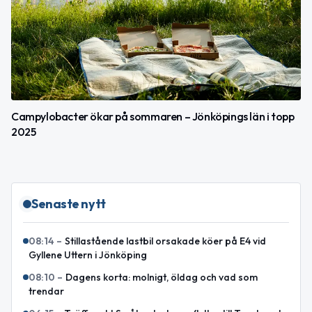
Campylobacter ökar på sommaren – Jönköpings län i topp
2025
Senaste nytt
08:14
–
Stillastående lastbil orsakade köer på E4 vid
Gyllene Uttern i Jönköping
08:10
–
Dagens korta: molnigt, öldag och vad som
trendar