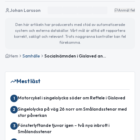
Johan Larsson
Anmäl fel
Den här artikeln har producerats med stöd av automatiserade
system och externa datakällor. Vårt mål är alltid att rapportera
korrekt, sakligt och relevant. Trots noggranna kontroller kan fel
förekomma.
Hem
Samhälle
Socialnämnden i Gislaved antar yttrande om översiktsplan
Mest läst
Motorcykel i singelolycka söder om Reftele i Gislaved
1
Singelolycka på väg 26 norr om Smålandsstenar med
2
stor påverkan
Fönsterlyftande tjuvar igen – två nya inbrott i
3
Smålandsstenar