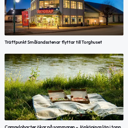
Träffpunkt Smålandsstenar flyttar till Torghuset
Campylobacter ökar på sommaren – Jönköpings län i topp