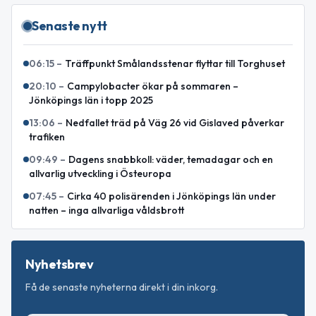
Senaste nytt
06:15
–
Träffpunkt Smålandsstenar flyttar till Torghuset
20:10
–
Campylobacter ökar på sommaren –
Jönköpings län i topp 2025
13:06
–
Nedfallet träd på Väg 26 vid Gislaved påverkar
trafiken
09:49
–
Dagens snabbkoll: väder, temadagar och en
allvarlig utveckling i Östeuropa
07:45
–
Cirka 40 polisärenden i Jönköpings län under
natten – inga allvarliga våldsbrott
Nyhetsbrev
Få de senaste nyheterna direkt i din inkorg.