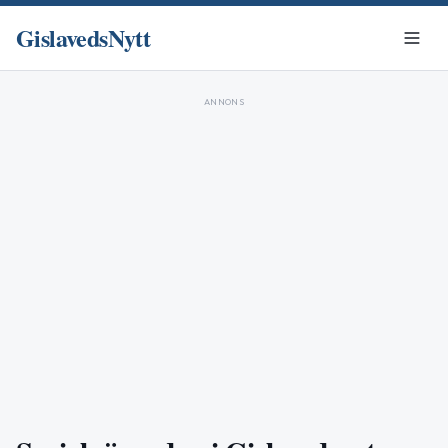
GislavedsNytt
ANNONS