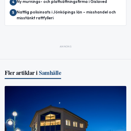
Ny murnings- och plattsättningsfirma i Gislaved
4
Nattlig polisinsats i Jönköpings län – misshandel och
5
misstänkt rattfylleri
ANNONS
Fler artiklar i
Samhälle