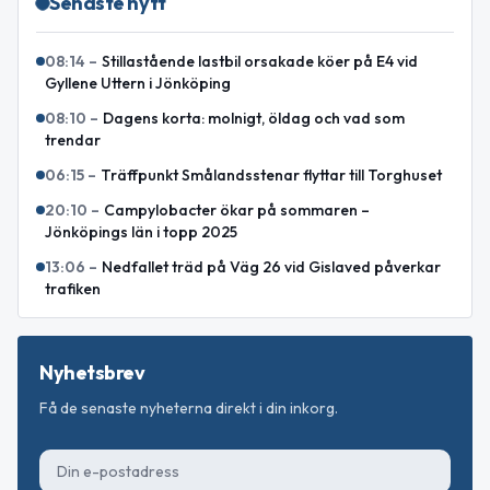
Senaste nytt
08:14
–
Stillastående lastbil orsakade köer på E4 vid
Gyllene Uttern i Jönköping
08:10
–
Dagens korta: molnigt, öldag och vad som
trendar
06:15
–
Träffpunkt Smålandsstenar flyttar till Torghuset
20:10
–
Campylobacter ökar på sommaren –
Jönköpings län i topp 2025
13:06
–
Nedfallet träd på Väg 26 vid Gislaved påverkar
trafiken
Nyhetsbrev
Få de senaste nyheterna direkt i din inkorg.