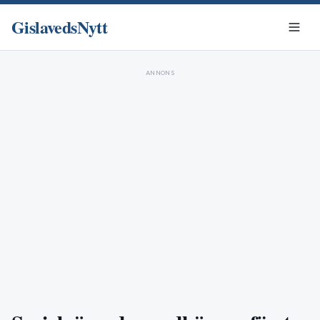
GislavedsNytt
ANNONS