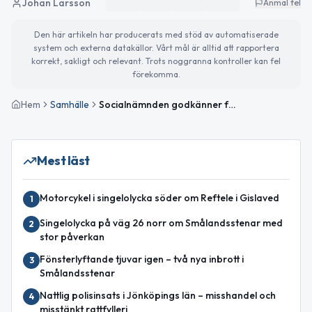
Johan Larsson
Anmäl fel
Den här artikeln har producerats med stöd av automatiserade
system och externa datakällor. Vårt mål är alltid att rapportera
korrekt, sakligt och relevant. Trots noggranna kontroller kan fel
förekomma.
Hem
Samhälle
Socialnämnden godkänner första internkontrolluppföljningen 2026
Mest läst
Motorcykel i singelolycka söder om Reftele i Gislaved
1
Singelolycka på väg 26 norr om Smålandsstenar med
2
stor påverkan
Fönsterlyftande tjuvar igen – två nya inbrott i
3
Smålandsstenar
Nattlig polisinsats i Jönköpings län – misshandel och
4
misstänkt rattfylleri